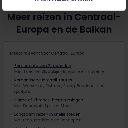
Meer reizen in Centraal-
Europa en de Balkan
Meest relevant voor Centraal-Europa
Zomerroute van 2 maanden
Met Tsjechië, Slowakije, Hongarije en Slovenië
Romantische Interrail-routes
Met Warschau, Ostrava, Praag, Boedapest en
Ljubljana
Game of Thrones-bestemmingen
Met Dubrovnik, Split en Ston
Langzaam reizen in snelle steden
Met Brno, Bratislava en Boedapest