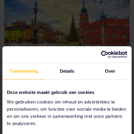
1 dag in Warschau
Toestemming
Details
Over
Ontdek het beste van de Poolse hoofdstad met deze
korte gids voor 24 uur.
Deze website maakt gebruik van cookies
Met de belangrijkste bezienswaardigheden in
We gebruiken cookies om inhoud en advertenties te
Warschau en tijd voor het strand
personaliseren, om functies voor sociale media te bieden
en om ons verkeer in samenwerking met onze partners
Zie het beste van Warschau →
te analyseren.