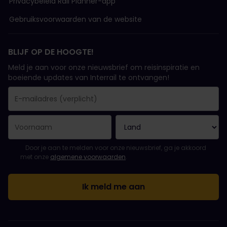
Privacybeleid Rail Planner-app
Gebruiksvoorwaarden van de website
BLIJF OP DE HOOGTE!
Meld je aan voor onze nieuwsbrief om reisinspiratie en
boeiende updates van Interrail te ontvangen!
Je inschrijving is gelukt..
E-mailadres is een verplicht veld!
E-mailadres is ongeldig!
Fout bij het abonneren op de nieuwsbrief. Probeer het later opn
Je hebt je al geabonneerd op deze nieuwsbrief!
Ga akkoord met de algemene voorwaarden om je in te schrijven 
Door je aan te melden voor onze nieuwsbrief, ga je akkoord
met onze
algemene voorwaarden
.