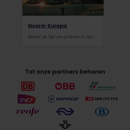
Noord-Europa
Beleef de tijd van je leven in het adembenemend mooie Noord-Europa. Reis met je Interrail Pas door besneeuwde landschappen, langs fantastische fjorden en naar bruisende steden.
Tot onze partners behoren