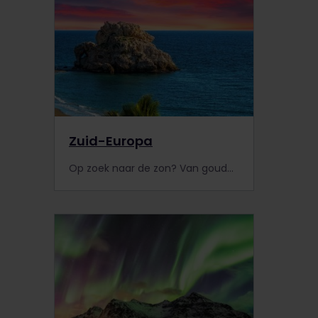
Zuid-Europa
Op zoek naar de zon? Van gouden stranden tot pittoreske stadjes: ontdek Zuid-Europa vandaag nog met je Interrail Pas!