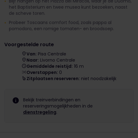
Blijf hangen op het Piazza dei Miracoli, waar je de Duomo,
het Baptisterium en twee musea kunt bezoeken, naast
de scheve toren.
Probeer Toscaans comfort food, zoals pappa al
pomodoro, een romige tomaten- en broodsoep.
Voorgestelde route
Van:
Pisa Centrale
Naar:
Livorno Centrale
Gemiddelde reistijd:
16 m
Overstappen:
0
Zitplaatsen reserveren:
niet noodzakelijk
Bekijk treinverbindingen en
reserveringsmogelijkheden in de
dienstregeling
.