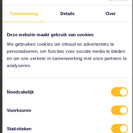
Voorgestelde route
Van:
Nice Ville
Toestemming
Details
Over
Naar:
Monaco Monte Carlo
Gemiddelde reistijd:
24 m
Overstappen:
0
Deze website maakt gebruik van cookies
Zitplaatsen reserveren:
niet noodzakelijk
We gebruiken cookies om inhoud en advertenties te
personaliseren, om functies voor sociale media te bieden
Bekijk treinverbindingen en
en om ons verkeer in samenwerking met onze partners te
reserveringsmogelijkheden in de
analyseren.
dienstregeling
.
Toestemmingsselectie
Noodzakelijk
Voorkeuren
Port de Fontvieille in Monaco
Statistieken