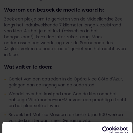
Waarom een bezoek de moeite waard is:
Zoek een plekje om te genieten van de Middellandse Zee
langs het indrukwekkende 7 kilometer lange kiezelstrand
van Nice. Als het je niet lukt (misschien in het
hoogseizoen!), kom dan later zeker terug. Maak
ondertussen een wandeling over de Promenade des
Anglais, verken de oude stad of geniet van het nachtleven
in Nice.
Wat valt er te doen:
Geniet van een optreden in de Opéra Nice Côte d'Azur,
gelegen aan de ingang van de oude stad.
Wandel over het kustpad rond Cap de Nice naar het
naburige Villefranche-sur-Mer voor een prachtig uitzicht
en het plaatselijke leven.
Bezoek het Matisse Museum en bekijk bijna 600 werken
van de kunstenaar in een Genuese villa.