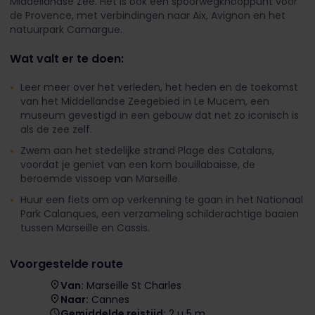
Middellandse Zee. Het is ook een spoorwegknooppunt voor
de Provence, met verbindingen naar Aix, Avignon en het
natuurpark Camargue.
Wat valt er te doen:
Leer meer over het verleden, het heden en de toekomst
van het Middellandse Zeegebied in Le Mucem, een
museum gevestigd in een gebouw dat net zo iconisch is
als de zee zelf.
Zwem aan het stedelijke strand Plage des Catalans,
voordat je geniet van een kom bouillabaisse, de
beroemde vissoep van Marseille.
Huur een fiets om op verkenning te gaan in het Nationaal
Park Calanques, een verzameling schilderachtige baaien
tussen Marseille en Cassis.
Voorgestelde route
Van:
Marseille St Charles
Naar:
Cannes
Gemiddelde reistijd:
2 u 5 m