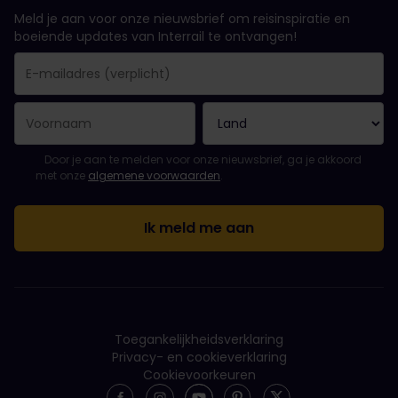
Meld je aan voor onze nieuwsbrief om reisinspiratie en
boeiende updates van Interrail te ontvangen!
Je inschrijving is gelukt..
E-mailadres is een verplicht veld!
E-mailadres is ongeldig!
Fout bij het abonneren op de nieuwsbrief. Probeer het later opn
Je hebt je al geabonneerd op deze nieuwsbrief!
Ga akkoord met de algemene voorwaarden om je in te schrijven 
Door je aan te melden voor onze nieuwsbrief, ga je akkoord
met onze
algemene voorwaarden
.
Toegankelijkheidsverklaring
Privacy- en cookieverklaring
Cookievoorkeuren