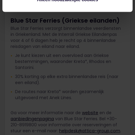
naar de haven van Pireaus (bij Athene).
Blue Star Ferries (Griekse eilanden)
Blue Star Ferries verzorgt binnenlandse veerdiensten
in Griekenland. Met de Interrail Griekse Eilandenpas
voor 4 of 6 dagen heb je recht op 4 binnenlandse
reisdagen van eiland naar eiland.
Je kunt kiezen uit een overvloed aan Griekse
bestemmingen, waaronder Kreta*, Rhodos en
Santorini.
30% korting op elke extra binnenlandse reis (naar
een eiland).
De routes naar Kreta* worden gezamenlijk
uitgevoerd met Anek Lines.
Ga voor meer informatie naar de
website
en de
aanbiedingenpagina
van Blue Star Ferries. Bel +30-
210-8919800 voor informatie over reserveringen of
stuur een e-mail naar:
helpdesk@attica-group.com
.