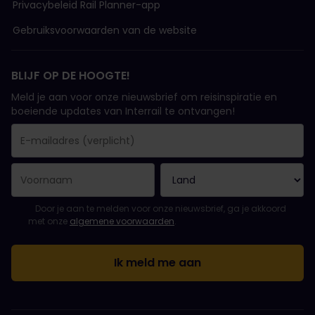
Privacybeleid Rail Planner-app
Gebruiksvoorwaarden van de website
BLIJF OP DE HOOGTE!
Meld je aan voor onze nieuwsbrief om reisinspiratie en
boeiende updates van Interrail te ontvangen!
Je inschrijving is gelukt..
E-mailadres is een verplicht veld!
E-mailadres is ongeldig!
Fout bij het abonneren op de nieuwsbrief. Probeer het later opn
Je hebt je al geabonneerd op deze nieuwsbrief!
Ga akkoord met de algemene voorwaarden om je in te schrijven 
Door je aan te melden voor onze nieuwsbrief, ga je akkoord
met onze
algemene voorwaarden
.