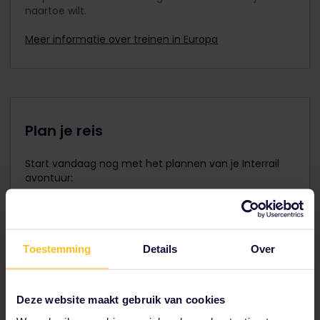
naartoe wilt.
Seniorenpassen ook je Kinderpassen aan je
bestelling toe te voegen. Het is niet mogelijk om
Meer informatie over treinen in Europa
deze na aankoop aan je bestelling toe te voegen.
Reizigers tussen de 12 en 27 jaar kunnen reizen
met een Jeugdpas.
Plan je reis
Start vandaag nog met het plannen van je Interrail
avontuur:
Bekijk reisgegevens in de dienstregeling
Bekijk de kaart van het Europese spoornetwerk
Lees over reserveren
Toestemming
Details
Over
Boek je hostelaccommodatie
Profiteer van kortingen met je Pas
Deze website maakt gebruik van cookies