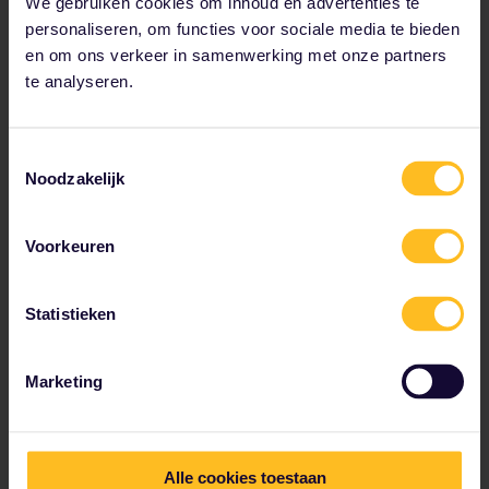
We gebruiken cookies om inhoud en advertenties te
personaliseren, om functies voor sociale media te bieden
en om ons verkeer in samenwerking met onze partners
te analyseren.
Toestemmingsselectie
Noodzakelijk
Ontdek de nieuwe Italy Plus
Voorkeuren
Pass
Statistieken
Profiteer van alle voordelen van de Italiëpas
met de extra bonus dat de kosten om
zitplaatsen te reserveren voor de meeste
Marketing
treinen inbegrepen zijn.
Alle cookies toestaan