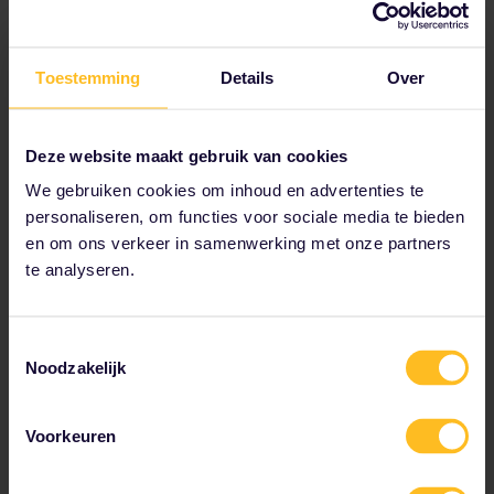
reizen met een Jeugdpas.
Plan je reis
Start vandaag nog met het plannen van je Interrail
Toestemming
Details
Over
avontuur:
Bekijk reisgegevens in de dienstregeling
Deze website maakt gebruik van cookies
Bekijk de kaart van het Europese spoornetwerk
Lees over reserveren
We gebruiken cookies om inhoud en advertenties te
personaliseren, om functies voor sociale media te bieden
Boek je hostelaccommodatie
en om ons verkeer in samenwerking met onze partners
Profiteer van kortingen met je Pas
te analyseren.
Toestemmingsselectie
Noodzakelijk
Tot onze partners behoren
Voorkeuren