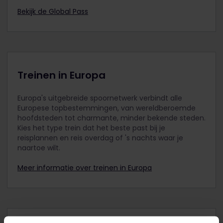
Bekijk de Global Pass
Kinderen moeten 11 jaar of jonger zijn op de
eerste reisdag.
Maximaal 2 kinderen mogen reizen met 1
volwassene, 1 jongere van 18 jaar of ouder, of
1 senior. Wanneer er bijvoorbeeld 2
volwassenen reizen, mogen zij 4 kinderen
Treinen in Europa
meenemen. Reizen er meer dan 2 kinderen
mee met 1 volwassene, dan moet voor elk
Europa's uitgebreide spoornetwerk verbindt alle
extra kind een afzonderlijke Jeugdpas
Europese topbestemmingen, van wereldberoemde
worden gekocht.
hoofdsteden tot charmante, minder bekende steden.
Kinderen onder de 12 reizen in dezelfde
Kies het type trein dat het beste past bij je
reisklasse als de begeleidende volwassene.
reisplannen en reis overdag of 's nachts waar je
naartoe wilt.
Vergeet niet om voordat je gaat betalen
naast je Volwassenenpassen, Jeugdpassen
Meer informatie over treinen in Europa
of Seniorenpassen ook je Kinderpassen aan
je bestelling toe te voegen. Het is niet
mogelijk om deze na aankoop aan je
bestelling toe te voegen.
Reizigers tussen de 12 en 27 jaar kunnen