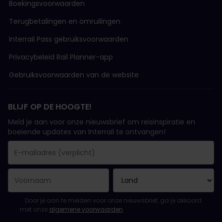
Boekingsvoorwaarden
Terugbetalingen en omruilingen
Interrail Pass gebruiksvoorwaarden
Privacybeleid Rail Planner-app
Gebruiksvoorwaarden van de website
BLIJF OP DE HOOGTE!
Meld je aan voor onze nieuwsbrief om reisinspiratie en
boeiende updates van Interrail te ontvangen!
Je inschrijving is gelukt..
E-mailadres is een verplicht veld!
E-mailadres is ongeldig!
Fout bij het abonneren op de nieuwsbrief. Probeer het later opn
Je hebt je al geabonneerd op deze nieuwsbrief!
Ga akkoord met de algemene voorwaarden om je in te schrijven 
Door je aan te melden voor onze nieuwsbrief, ga je akkoord
met onze
algemene voorwaarden
.