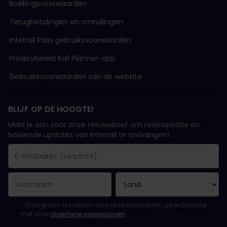
Boekingsvoorwaarden
Terugbetalingen en omruilingen
Interrail Pass gebruiksvoorwaarden
Privacybeleid Rail Planner-app
Gebruiksvoorwaarden van de website
BLIJF OP DE HOOGTE!
Meld je aan voor onze nieuwsbrief om reisinspiratie en
boeiende updates van Interrail te ontvangen!
Je inschrijving is gelukt..
E-mailadres is een verplicht veld!
E-mailadres is ongeldig!
Fout bij het abonneren op de nieuwsbrief. Probeer het later opn
Je hebt je al geabonneerd op deze nieuwsbrief!
Ga akkoord met de algemene voorwaarden om je in te schrijven 
Door je aan te melden voor onze nieuwsbrief, ga je akkoord
met onze
algemene voorwaarden
.