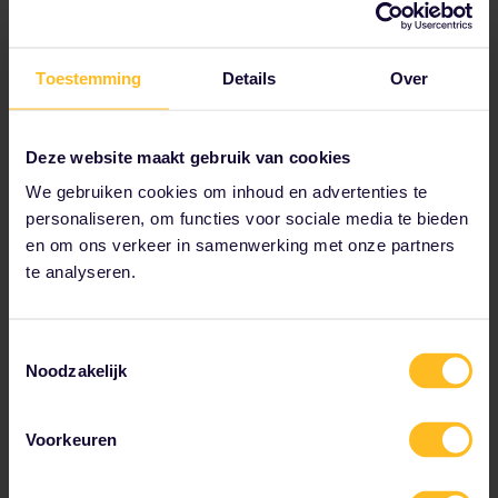
Plan je reis
Start vandaag nog met het plannen van je Interrail
Toestemming
Details
Over
avontuur:
Bekijk reisgegevens in de dienstregeling
Deze website maakt gebruik van cookies
Bekijk de kaart van het Europese spoornetwerk
Lees over reserveren
We gebruiken cookies om inhoud en advertenties te
personaliseren, om functies voor sociale media te bieden
Boek je hostelaccommodatie
en om ons verkeer in samenwerking met onze partners
Profiteer van kortingen met je Pas
te analyseren.
Toestemmingsselectie
Noodzakelijk
Tot onze partners behoren
Voorkeuren