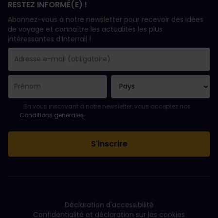
RESTEZ INFORMÉ(E) !
Abonnez-vous à notre newsletter pour recevoir des idées
de voyage et connaître les actualités les plus
intéressantes d’Interrail !
Votre abonnement a bien été pris en compte.
Le champ adresse e-mail est obligatoire.
L'adresse e-mail n'est pas valide !
L'inscription à la newsletter a échoué. Veuillez réessayer ultéri
Vous êtes déjà abonné(e) à cette newsletter.
Veuillez accepter les conditions générales pour vous inscrire à l
En vous inscrivant à notre newsletter, vous acceptez nos
Conditions générales
.
Déclaration d'accessibilité
Confidentialité et déclaration sur les cookies