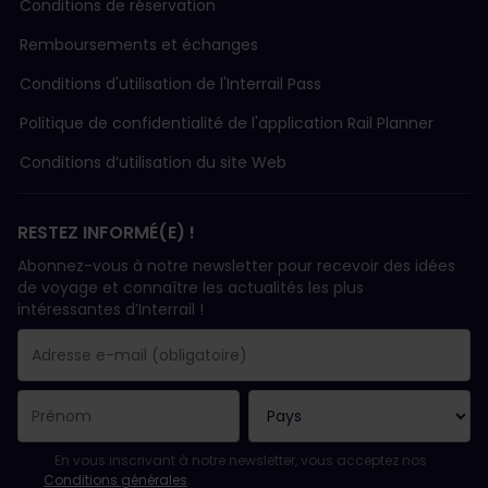
Conditions de réservation
Remboursements et échanges
Conditions d'utilisation de l'Interrail Pass
Politique de confidentialité de l'application Rail Planner
Conditions d’utilisation du site Web
RESTEZ INFORMÉ(E) !
Abonnez-vous à notre newsletter pour recevoir des idées
de voyage et connaître les actualités les plus
intéressantes d’Interrail !
Votre abonnement a bien été pris en compte.
Le champ adresse e-mail est obligatoire.
L'adresse e-mail n'est pas valide !
L'inscription à la newsletter a échoué. Veuillez réessayer ultéri
Vous êtes déjà abonné(e) à cette newsletter.
Veuillez accepter les conditions générales pour vous inscrire à l
En vous inscrivant à notre newsletter, vous acceptez nos
Conditions générales
.