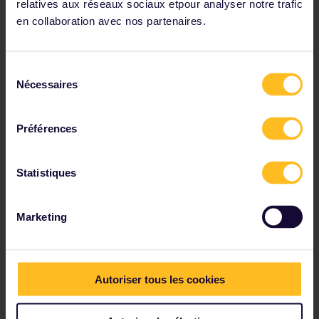
relatives aux réseaux sociaux etpour analyser notre trafic
en collaboration avec nos partenaires.
Sélection
Nécessaires
du
Succombez à la beauté de ce diamant brut.
consentement
Préférences
Passez une journée à Naples.
Statistiques
Marketing
Paris
Autoriser tous les cookies