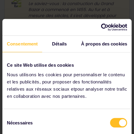
Le saviez-vous : la construction du Grand
Bazar a commencé en 1455. Au fur et à
mesure des siècles, il s'est développé pour
compter aujourd'hui plus de 4 000 boutiques.
Consentement
Détails
À propos des cookies
Ce site Web utilise des cookies
Nous utilisons les cookies pour personnaliser le contenu
et les publicités, pour proposer des fonctionnalités
relatives aux réseaux sociaux etpour analyser notre trafic
en collaboration avec nos partenaires.
Sélection
La Tour de Léandre dans le détroit du Bosphore
Nécessaires
du
consentement