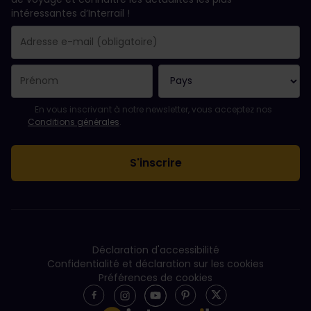
intéressantes d’Interrail !
Votre abonnement a bien été pris en compte.
Le champ adresse e-mail est obligatoire.
L'adresse e-mail n'est pas valide !
L'inscription à la newsletter a échoué. Veuillez réessayer ultéri
Vous êtes déjà abonné(e) à cette newsletter.
Veuillez accepter les conditions générales pour vous inscrire à l
En vous inscrivant à notre newsletter, vous acceptez nos
Conditions générales
.
Déclaration d'accessibilité
Confidentialité et déclaration sur les cookies
Préférences de cookies