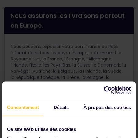
Nous assurons les livraisons partout
en Europe.
Nous pouvons expédier votre commande de Pass
Interrail dans tous les pays d'Europe, notamment le
Royaume-Uni, la France, l'Espagne, l'Allemagne,
l'Irlande, l'Italie, les Pays-Bas, la Suisse, le Danemark, la
Norvège, l'Autriche, la Belgique, la Finlande, la Suède,
la République tchèque, la Grèce, la Pologne, la
Hongrie, la Lituanie et le Luxembourg.
Nous ne pouvons pas effectuer de livraison vers une
boîte postale (militaire).
Consentement
Détails
À propos des cookies
Ce site Web utilise des cookies