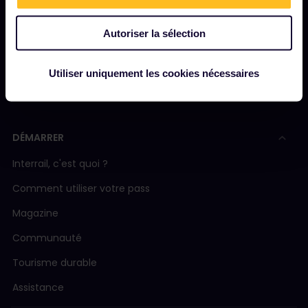
Salle de presse
Devenez notre partenaire
Autoriser la sélection
Contenu sponsorisé et de marque
Utiliser uniquement les cookies nécessaires
Rapport d'impact d'Interrail
DÉMARRER
Interrail, c'est quoi ?
Comment utiliser votre pass
Magazine
Communauté
Tourisme durable
Assistance