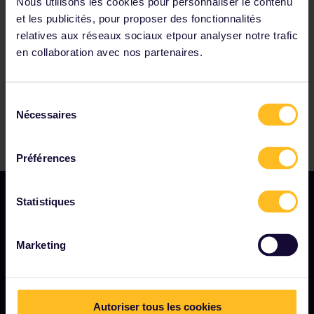
Parmi nos partenaires
Nous utilisons les cookies pour personnaliser le contenu
et les publicités, pour proposer des fonctionnalités
relatives aux réseaux sociaux etpour analyser notre trafic
en collaboration avec nos partenaires.
Sélection
Nécessaires
du
consentement
Préférences
Statistiques
NOTRE SOCIÉTÉ
Marketing
Notre profil
Nous recrutons
Autoriser tous les cookies