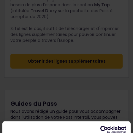
besoin de plus d'espace dans la section
My Trip
(intitulée
Travel Diary
sur la pochette des Pass à
compter de 2020).
Si tel est le cas, il suffit de télécharger et d'imprimer
des lignes supplémentaires pour pouvoir continuer
votre périple à travers l'Europe.
Obtenir des lignes supplémentaires
Guides du Pass
Nous avons rédigé un guide pour vous accompagner
dans l'utilisation de votre Pass Interrail. Vous pouvez
télécharger le guide du Pass dans l'une des langues
suivantes :