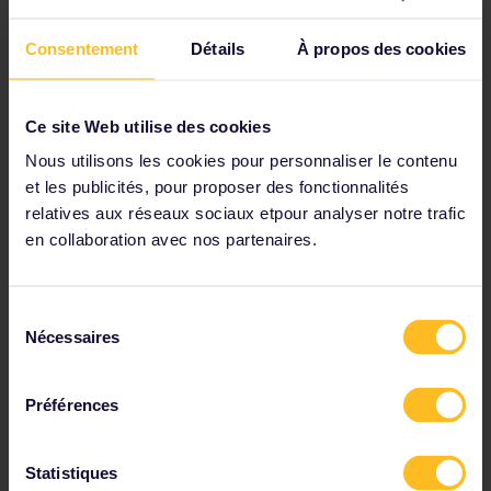
anglais
Consentement
Détails
À propos des cookies
espagnol
français
italien
Ce site Web utilise des cookies
allemand
Nous utilisons les cookies pour personnaliser le contenu
néerlandais
et les publicités, pour proposer des fonctionnalités
relatives aux réseaux sociaux etpour analyser notre trafic
en collaboration avec nos partenaires.
Important :
La carte et le guide Interrail sont édités une fois par an. Etant
donné que certaines informations peuvent changer en
Sélection
cours d'année, mieux vaut toujours consulter notre site Web
Nécessaires
du
pour disposer des toutes dernières informations.
consentement
Préférences
Téléchargez l'application Rail
Statistiques