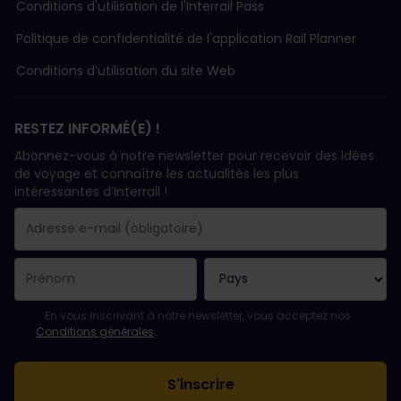
Conditions d'utilisation de l'Interrail Pass
Politique de confidentialité de l'application Rail Planner
Conditions d’utilisation du site Web
RESTEZ INFORMÉ(E) !
Abonnez-vous à notre newsletter pour recevoir des idées
de voyage et connaître les actualités les plus
intéressantes d’Interrail !
Votre abonnement a bien été pris en compte.
Le champ adresse e-mail est obligatoire.
L'adresse e-mail n'est pas valide !
L'inscription à la newsletter a échoué. Veuillez réessayer ultéri
Vous êtes déjà abonné(e) à cette newsletter.
Veuillez accepter les conditions générales pour vous inscrire à l
En vous inscrivant à notre newsletter, vous acceptez nos
Conditions générales
.