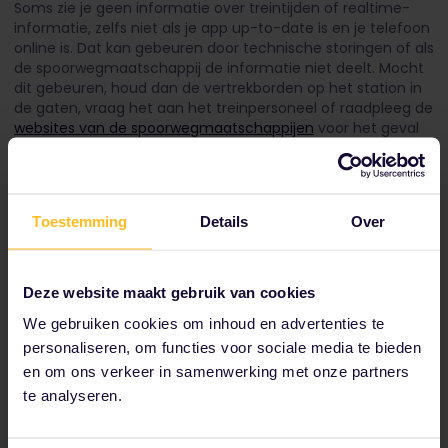
Soms zie je geen informatie over treintijden of realtime-
informatie, zelfs niet als je app up-to-date is en je telefoon
online is. Dat kan gebeuren door technische storingen of als
de spoorwegmaatschappij de informatie niet deelt. Mocht
dit gebeuren, houd dan de vertrekborden op het station in
de gaten, vraag het aan het treinpersoneel of raadpleeg de
websites van de spoorwegmaatschappijen
voor het geval
er vertragingen of verstoringen zijn.
Tot onze partners behoren
Toestemming
Details
Over
Deze website maakt gebruik van cookies
We gebruiken cookies om inhoud en advertenties te
personaliseren, om functies voor sociale media te bieden
en om ons verkeer in samenwerking met onze partners
te analyseren.