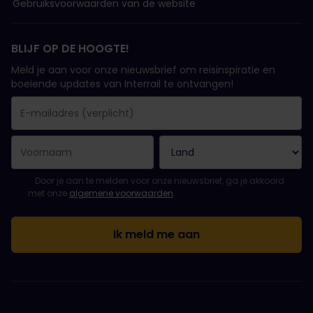
Gebruiksvoorwaarden van de website
BLIJF OP DE HOOGTE!
Meld je aan voor onze nieuwsbrief om reisinspiratie en
boeiende updates van Interrail te ontvangen!
Je inschrijving is gelukt..
E-mailadres is een verplicht veld!
E-mailadres is ongeldig!
Fout bij het abonneren op de nieuwsbrief. Probeer het later opn
Je hebt je al geabonneerd op deze nieuwsbrief!
Ga akkoord met de algemene voorwaarden om je in te schrijven 
Door je aan te melden voor onze nieuwsbrief, ga je akkoord
met onze
algemene voorwaarden
.