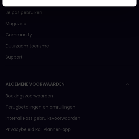
Wat is Interrail?
Je pas gebruiken
Magazine
Community
Duurzaam toerisme
Support
ALGEMENE VOORWAARDEN
Boekingsvoorwaarden
Terugbetalingen en omruilingen
Interrail Pass gebruiksvoorwaarden
Privacybeleid Rail Planner-app