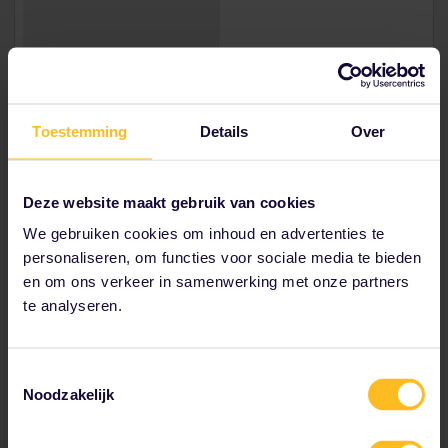
Toestemming
Details
Over
4. Malmö, Zweden
Deze website maakt gebruik van cookies
We gebruiken cookies om inhoud en advertenties te
Malmö is een kosmopolitische ontmoetingsplek voor
personaliseren, om functies voor sociale media te bieden
treinreizigers en misschien wel de meest sociale en
en om ons verkeer in samenwerking met onze partners
cultureel diverse stad van Zweden. Het moderne en
vrolijke centrum heeft vele verborgen pareltjes wat
te analyseren.
betreft eetgelegenheden. Ga bijvoorbeeld naar de
Malmö Saluhall, een foodhall waar je van alles kunt
krijgen, van verse schol van het eiland Ven tot
Toestemmingsselectie
handgemaakte 'pink head'-noedels.
Noodzakelijk
Kunstliefhebbers doen er goed aan het
Moderna
Museet
niet over te slaan, een kleinere, maar net zo