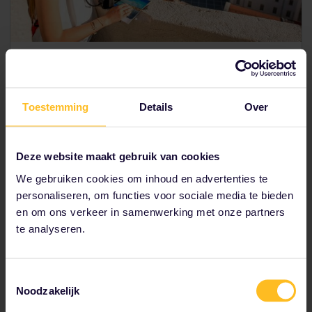
Bekijk onze vele voorbeeldroutes en kies welk spoor je
volgt met je Interrail Pass!
Toestemming
Details
Over
Bezoek de beste plekken voor foodies
Update je Instagram in Europa
Deze website maakt gebruik van cookies
Loop hand in hand langs onze romantische routes
We gebruiken cookies om inhoud en advertenties te
De Balkanlanden voor beginners met een klein
budget
personaliseren, om functies voor sociale media te bieden
en om ons verkeer in samenwerking met onze partners
te analyseren.
Bekijk onze andere reisroutes
Toestemmingsselectie
Noodzakelijk