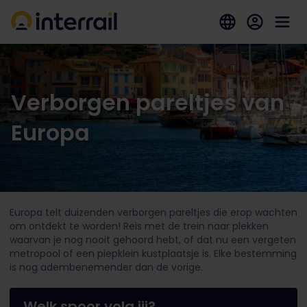
Verborgen pareltjes van
Europa
Europa telt duizenden verborgen pareltjes die erop wachten
om ontdekt te worden! Reis met de trein naar plekken
waarvan je nog nooit gehoord hebt, of dat nu een vergeten
metropool of een piepklein kustplaatsje is. Elke bestemming
is nog adembenemender dan de vorige.
Welk spoor volg jij?