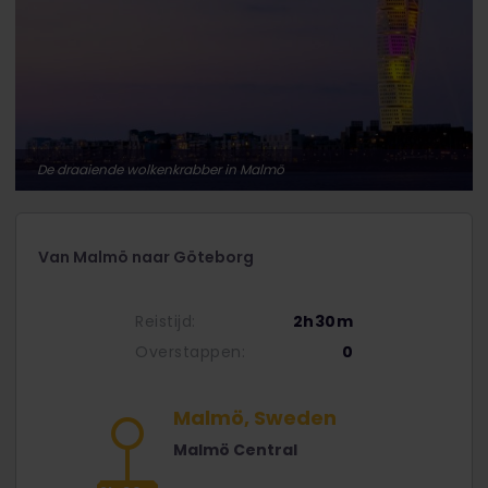
De draaiende wolkenkrabber in Malmö
Van Malmö naar Göteborg
Reistijd:
2h30m
Overstappen:
0
Malmö, Sweden
Malmö Central