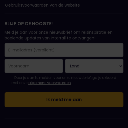
Gebruiksvoorwaarden van de website
BLIJF OP DE HOOGTE!
Meld je aan voor onze nieuwsbrief om reisinspiratie en
boeiende updates van Interrail te ontvangen!
Je inschrijving is gelukt..
E-mailadres is een verplicht veld!
E-mailadres is ongeldig!
Fout bij het abonneren op de nieuwsbrief. Probeer het later opn
Je hebt je al geabonneerd op deze nieuwsbrief!
Ga akkoord met de algemene voorwaarden om je in te schrijven 
Door je aan te melden voor onze nieuwsbrief, ga je akkoord
met onze
algemene voorwaarden
.