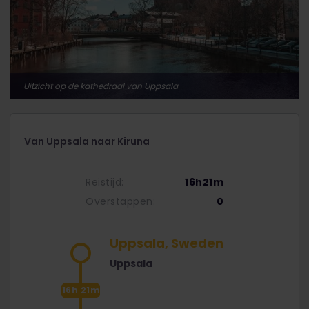
Uitzicht op de kathedraal van Uppsala
Van Uppsala naar Kiruna
Reistijd:
16h21m
Overstappen:
0
Uppsala, Sweden
Uppsala
16h 21m