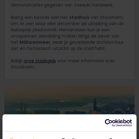
demonstraties gegeven van Zweeds handwerk.
Breng een bezoek aan het
stadhuis
van Stockholm
om te zien waar elke december de uitreiking van de
Nobelprijs plaatsvindt. Hiervandaan kun je een
ontspannen wandeling maken langs de oever van
het
Mälarenmeer
, waar je gevarieerde architectuur
ziet en fantastisch uitzicht op de stad hebt.
Bekijk
onze stadsgids
voor meer informatie over
Stockholm.