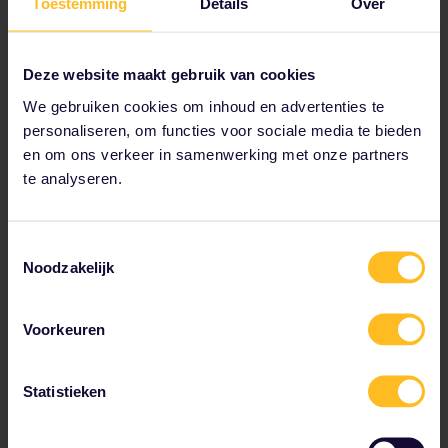
Toestemming
Details
Over
Deze website maakt gebruik van cookies
Uitzicht op Stockholm in de winter
We gebruiken cookies om inhoud en advertenties te
personaliseren, om functies voor sociale media te bieden
en om ons verkeer in samenwerking met onze partners
Van Stockholm naar Uppsala
te analyseren.
Reistijd:
0h37m
Toestemmingsselectie
Overstappen:
0
Noodzakelijk
Stockholm,
Voorkeuren
Sweden
Stockholm Central
Statistieken
0h 37m