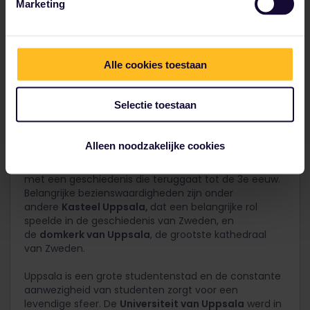
Uppsala, Sweden
Marketing
Uppsala
Alle cookies toestaan
Selectie toestaan
4. Uppsala
Alleen noodzakelijke cookies
Uppsala is een van de oudste steden van Zweden,
met een geschiedenis die teruggaat tot de 3e eeuw.
Belangrijke bezienswaardigheden zijn onder
andere
Kasteel Uppsala,
dat een belangrijke rol
speelde in de geschiedenis van Zweden, en
de
domkerk van Uppsala
, de grootste kathedraal
van Zweden.
Uppsala is een grote studentenstad en de constante
aanwezigheid van studenten zorgt voor een
levendige sfeer. De
Universiteit van Uppsala
werd in