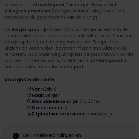
vermaken in
attractiepark Tusenfryd
. Ga naar het
Vikingschipmuseum
(Vikingskipshuset) als je meer wilt
weten over de geschiedenis van de Vikings.
De
Bergenspoorlijn
tussen Oslo en Bergen is een van de
spectaculairste treinreizen die je ooit zult maken. Daarmee
kom je op het grootste bergplateau van Europa, met
uitzicht op watervallen, bevroren meren en kuddes wilde
rendieren. Stap onderweg uit op het bergstation van Myrdal
voor een rit met de steile, schilderachtige
Flåmspoorlijn
naar de schitterende
Aurlandsfjord
.
Voorgestelde route
Van:
Oslo S
Naar:
Bergen
Gemiddelde reistijd:
7 u 07 m
Overstappen:
0
Zitplaatsen reserveren:
noodzakelijk
Bekijk treinverbindingen en