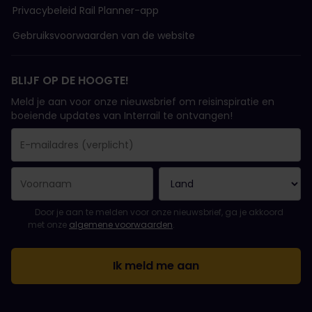
Privacybeleid Rail Planner-app
Gebruiksvoorwaarden van de website
BLIJF OP DE HOOGTE!
Meld je aan voor onze nieuwsbrief om reisinspiratie en
boeiende updates van Interrail te ontvangen!
Je inschrijving is gelukt..
E-mailadres is een verplicht veld!
E-mailadres is ongeldig!
Fout bij het abonneren op de nieuwsbrief. Probeer het later opn
Je hebt je al geabonneerd op deze nieuwsbrief!
Ga akkoord met de algemene voorwaarden om je in te schrijven 
Door je aan te melden voor onze nieuwsbrief, ga je akkoord
met onze
algemene voorwaarden
.