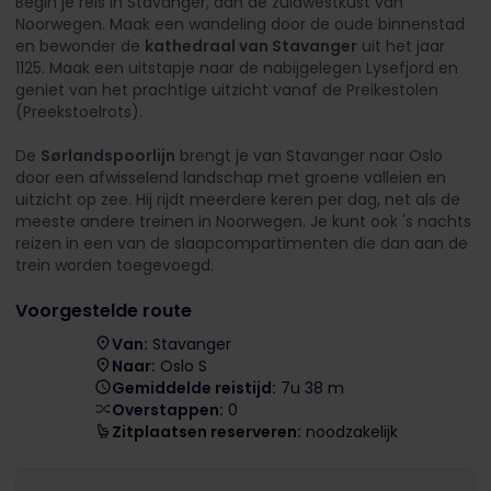
Begin je reis in Stavanger, aan de zuidwestkust van
Noorwegen. Maak een wandeling door de oude binnenstad
en bewonder de
kathedraal van Stavanger
uit het jaar
1125. Maak een uitstapje naar de nabijgelegen Lysefjord en
geniet van het prachtige uitzicht vanaf de Preikestolen
(Preekstoelrots).
De
Sørlandspoorlijn
brengt je van Stavanger naar Oslo
door een afwisselend landschap met groene valleien en
uitzicht op zee. Hij rijdt meerdere keren per dag, net als de
meeste andere treinen in Noorwegen. Je kunt ook 's nachts
reizen in een van de slaapcompartimenten die dan aan de
trein worden toegevoegd.
Voorgestelde route
Van:
Stavanger
Naar:
Oslo S
Gemiddelde reistijd:
7u 38 m
Overstappen:
0
Zitplaatsen reserveren:
noodzakelijk