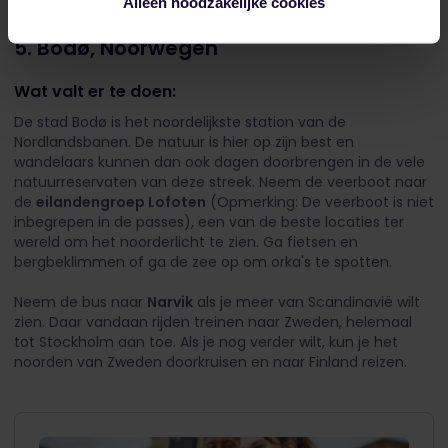
Alleen noodzakelijke cookies
5. Bodø, Noorwegen
Wat valt er te doen:
De stad Bodø is het noordelijkste station van de
Nordlandsbanen. De natuur is hier op zijn best en
wandelaars kunnen dan ook dagen doorbrengen in de vele
natuurreservaten van deze streek. Neem de veerboot naar
de
eilandengroep Lofoten
(Opmerking: De veerboot is niet
inbegrepen in de passes), een van de beste locaties ter
wereld om het noorderlicht te zien. Ga fietsen en
bergbeklimmen of ga de zee op om orka's te spotten.
Neem de bus naar
Narvik
als je meer van Scandinavië wilt
zien. Daar vandaan rijden treinen naar Zweden, helemaal
tot Stockholm aan toe. Als je nog verder wilt, kun je het
noorden van Zweden doorkruisen en naar Finland reizen.