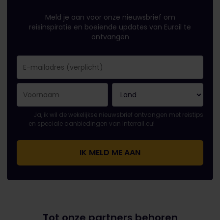
Meld je aan voor onze nieuwsbrief om
reisinspiratie en boeiende updates van Eurail te
ontvangen
Je inschrijving is gelukt..
E-mailadres is een verplicht veld!
E-mailadres is ongeldig!
Fout bij het abonneren op de nieuwsbrief. Probeer het later o
Je hebt je al geabonneerd op deze nieuwsbrief!
Ga akkoord met de algemene voorwaarden om je in te schrijve
Ja, ik wil de wekelijkse nieuwsbrief ontvangen met reistips
en speciale aanbiedingen van Interrail.eu!
Tot onze partners behoren