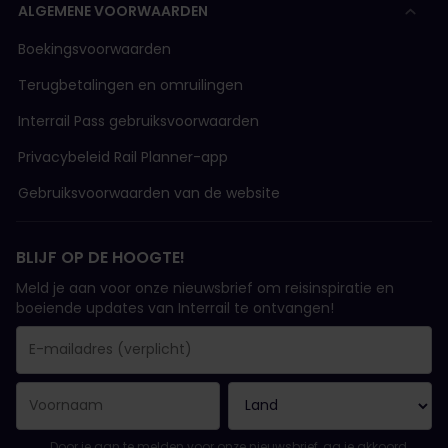
ALGEMENE VOORWAARDEN
Boekingsvoorwaarden
Terugbetalingen en omruilingen
Interrail Pass gebruiksvoorwaarden
Privacybeleid Rail Planner-app
Gebruiksvoorwaarden van de website
BLIJF OP DE HOOGTE!
Meld je aan voor onze nieuwsbrief om reisinspiratie en
boeiende updates van Interrail te ontvangen!
Je inschrijving is gelukt..
E-mailadres is een verplicht veld!
E-mailadres is ongeldig!
Fout bij het abonneren op de nieuwsbrief. Probeer het later opn
Je hebt je al geabonneerd op deze nieuwsbrief!
Ga akkoord met de algemene voorwaarden om je in te schrijven 
Door je aan te melden voor onze nieuwsbrief, ga je akkoord