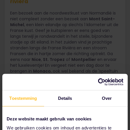
rivièra
Een bezoek aan de noordwestkust van Normandië is
niet compleet zonder een bezoek aan
Mont Saint-
Michel
, een klein eilandje op slechts 1 kilometer uit de
Franse kust. Geef je kuitspieren er eens goed van
langs terwijl je rondwandelt in het steile, bijzondere
stadje op dit eiland. In het zuiden vind je prachtige
stranden langs de Franse Rivièra en een stroom
Fransen die in hartje zomer die richting optrekt. Ga
eens naar
Nice
,
St. Tropez
of
Montpellier
en ervaar
het luxeleventje! En vergeet niet een dag door te
brengen in
Monaco
, ook wel bekend als de 'speeltuin
van de miljonairs'!
Neem de trein naar Rennes of Dol-de-
Toestemming
Details
Over
Bretagne, waar je de bus kunt pakken naar
Mont Saint-Michel.
Deze website maakt gebruik van cookies
We gebruiken cookies om inhoud en advertenties te