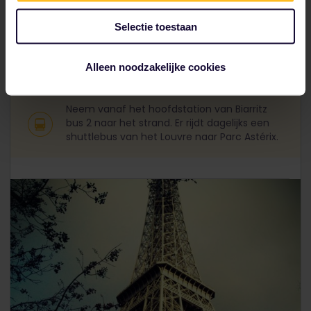
prima plek om de golven op te zoeken en om de
aantrekkelijke 'surf dudes' en 'board babes' te
Selectie toestaan
bewonderen. En als je een kick krijgt van adrenaline,
dan voel je je in het Franse themapark
Parc Astérix
vol achtbanen en waterbanen zeker op je plek.
Alleen noodzakelijke cookies
Neem vanaf het hoofdstation van Biarritz
bus 2 naar het strand. Er rijdt dagelijks een
shuttlebus van het Louvre naar Parc Astérix.