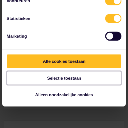
Voorkeuren
Statistieken
Marketing
Alle cookies toestaan
Ontdek heel Italië
Ontdek de schoonheid van Rome, Firenze en Venetië.
Selectie toestaan
Zoek bezienswaardigheden in Italië
Alleen noodzakelijke cookies