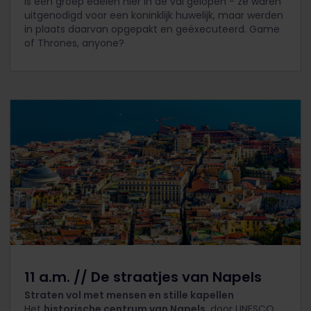
is een groep edelen hier in de val gelopen - ze waren
uitgenodigd voor een koninklijk huwelijk, maar werden
in plaats daarvan opgepakt en geëxecuteerd. Game
of Thrones, anyone?
11 a.m. // De straatjes van Napels
Straten vol met mensen en stille kapellen
Het
historische centrum van Napels
, door UNESCO