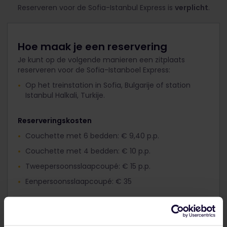
Reserveren voor de Sofia-Istanbul Express is
verplicht
.
Hoe maak je een reservering
Je kunt op de volgende manieren een zitplaats
reserveren voor de Sofia-Istanboel Express:
Op het treinstation in Sofia, Bulgarije of station
Istanbul Halkali, Turkije.
Reserveringskosten
Couchette met 6 bedden: € 9,40 p.p.
Couchette met 4 bedden: € 10 p.p.
Tweepersoonsslaapcoupé: € 15 p.p.
Eenpersoonsslaapcoupé: € 35