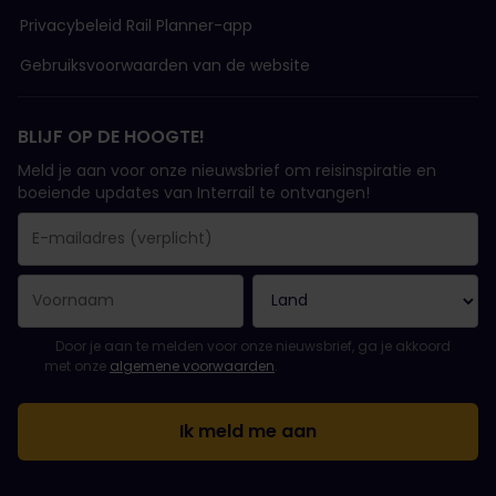
Privacybeleid Rail Planner-app
Gebruiksvoorwaarden van de website
BLIJF OP DE HOOGTE!
Meld je aan voor onze nieuwsbrief om reisinspiratie en
boeiende updates van Interrail te ontvangen!
Je inschrijving is gelukt..
E-mailadres is een verplicht veld!
E-mailadres is ongeldig!
Fout bij het abonneren op de nieuwsbrief. Probeer het later opn
Je hebt je al geabonneerd op deze nieuwsbrief!
Ga akkoord met de algemene voorwaarden om je in te schrijven 
Door je aan te melden voor onze nieuwsbrief, ga je akkoord
met onze
algemene voorwaarden
.