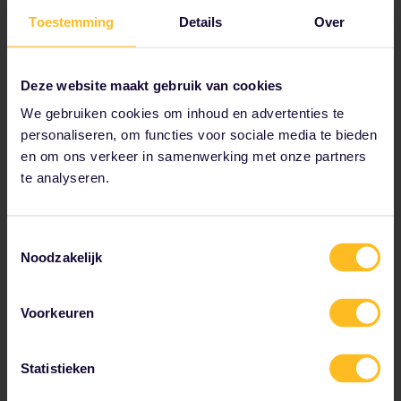
Voorzieningen en
Toestemming
Details
Over
diensten
Deze website maakt gebruik van cookies
We gebruiken cookies om inhoud en advertenties te
personaliseren, om functies voor sociale media te bieden
Airconditioning
en om ons verkeer in samenwerking met onze partners
Bagagerekken
te analyseren.
Stopcontacten
Toestemmingsselectie
Noodzakelijk
Voorzieningen kunnen per trein en route verschillen.
Er is geen catering in deze trein. We adviseren je om je
eigen snacks en drinken mee te nemen.
Voorkeuren
Statistieken
Maatschappij: