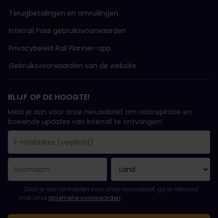
Terugbetalingen en omruilingen
Interrail Pass gebruiksvoorwaarden
Privacybeleid Rail Planner-app
Gebruiksvoorwaarden van de website
BLIJF OP DE HOOGTE!
Meld je aan voor onze nieuwsbrief om reisinspiratie en
boeiende updates van Interrail te ontvangen!
Je inschrijving is gelukt..
E-mailadres is een verplicht veld!
E-mailadres is ongeldig!
Fout bij het abonneren op de nieuwsbrief. Probeer het later opn
Je hebt je al geabonneerd op deze nieuwsbrief!
Ga akkoord met de algemene voorwaarden om je in te schrijven 
Door je aan te melden voor onze nieuwsbrief, ga je akkoord
met onze
algemene voorwaarden
.