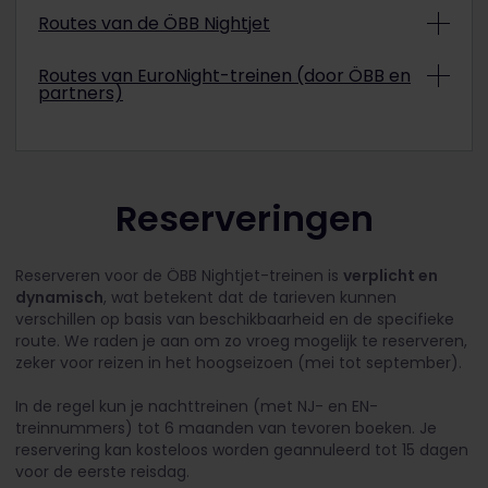
Routes van de ÖBB Nightjet
Routes van EuroNight-treinen (door ÖBB en
ÖBB Nightjet treinen rijden op de volgende
partners)
routes:
In samenwerking met andere Europese
Wenen
– Villach – Florence –
Rome
spoorwegmaatschappijen rijdt er een uitgebreid
Wenen
– Linz – Salzburg – Villach – Udine –
Euro Night-netwerk tussen de volgende
Venetië
bestemmingen:
Reserveringen
Wenen
– Arlberg – Feldkirch –
Bregenz
Wenen
– Linz – Buchs –
Zürich
Wenen
– Linz – Buchs –
Zürich
München
– Wenen – Krakau –
Reserveren voor de ÖBB Nightjet-treinen is
verplicht en
Warschau/Przemysl
Wenen
– Linz – Passau – Hannover –
Hamburg
dynamisch
, wat betekent dat de tarieven kunnen
Boedapest
- Bratislava - Krakau -
verschillen op basis van beschikbaarheid en de specifieke
Wenen
– Linz – Hamm – Münster – Amersfoort
Warschau/Przemyśl
route. We raden je aan om zo vroeg mogelijk te reserveren,
–
Amsterdam
zeker voor reizen in het hoogseizoen (mei tot september).
Praag
- Ostrava - Krakau -
Wenen
– Linz – Salzburg – München – Keulen –
Warschau/Przemysl
Brussel
In de regel kun je nachttreinen (met NJ- en EN-
Zürich
– Villach/Graz –
Zagreb
treinnummers) tot 6 maanden van tevoren boeken. Je
Innsbruck
– München – Hannover –
Hamburg
reservering kan kosteloos worden geannuleerd tot 15 dagen
Zürich
– Frankfurt – Leipzig –
Praag
*
Innsbruck
– München – Hamm – Münster –
voor de eerste reisdag.
Amersfoort
– Amsterdam