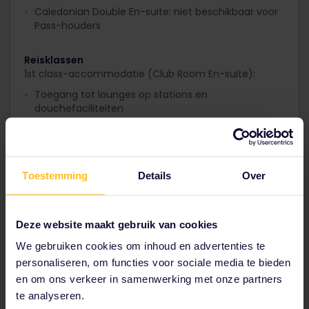
Caledonian Double En-suite: niet beschikbaar voor
Pass-houders
Reisklassen
1st class-accommodatie (Club Room En-suite):
Toegang tot lounges op stations en
douchefaciliteiten
Voorrangstoegang tot de lounge aan boord
Inclusief ontbijt
Inclusief een gratis slaapset en toiletartikelen van
Toestemming
Details
Over
Arran Aromatics
2nd class-accommodatie (Classic Room):
Deze website maakt gebruik van cookies
Toegang tot de lounge aan boord indien er
We gebruiken cookies om inhoud en advertenties te
voldoende ruimte is
personaliseren, om functies voor sociale media te bieden
Inclusief een gratis slaapset
en om ons verkeer in samenwerking met onze partners
te analyseren.
Goed om te weten