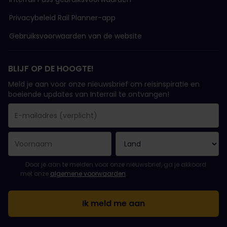
Privacybeleid Rail Planner-app
Gebruiksvoorwaarden van de website
BLIJF OP DE HOOGTE!
Meld je aan voor onze nieuwsbrief om reisinspiratie en
boeiende updates van Interrail te ontvangen!
Je inschrijving is gelukt..
E-mailadres is een verplicht veld!
E-mailadres is ongeldig!
Fout bij het abonneren op de nieuwsbrief. Probeer het later opn
Je hebt je al geabonneerd op deze nieuwsbrief!
Ga akkoord met de algemene voorwaarden om je in te schrijven 
Door je aan te melden voor onze nieuwsbrief, ga je akkoord
met onze
algemene voorwaarden
.