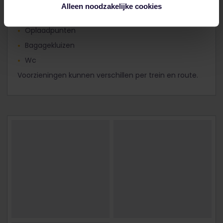
Restaurant (loungewagon)
Alleen noodzakelijke cookies
Ruimte voor bagageopslag
Oplaadpunten
Bagagekluizen
Wc
Voorzieningen kunnen verschillen per trein en route.