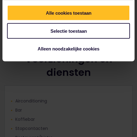
treinstations in Italië en via
telefoon
.
Je kunt ze alleen boeken in combinatie met Le
Alle cookies toestaan
Frecce-treinen. Zie
hier
voor meer informatie
(alleen in het Italiaans).
Selectie toestaan
Alleen noodzakelijke cookies
Voorzieningen en
diensten
Airconditioning
Bar
Koffiebar
Stopcontacten