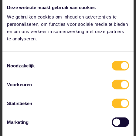
Italiarail
Deze website maakt gebruik van cookies
Happyrail
We gebruiken cookies om inhoud en advertenties te
Kom meer te weten over de werking van elk
personaliseren, om functies voor sociale media te bieden
boekingsplatform:
Hoe boek ik mijn reserveringen
en om ons verkeer in samenwerking met onze partners
te analyseren.
Ter plaatse in het treinstation in Italië
Per telefoon
Toestemmingsselectie
Reserveringen kunnen worden geboekt via
Noodzakelijk
het
callcenter van Trenitalia
Goed om te weten
Voorkeuren
Voor welke treinen in Italië moet je reserrveren?
Geen reserveringen: regionale Trenitalia treinen.
Statistieken
Verplicht: Frecciarossa-, Frecciagento--,
Frecciabianca, Intercity- en Intercity Notte-treinen
Marketing
Freccialink
Reserveren voor Freccialink-bussen kan enkel in