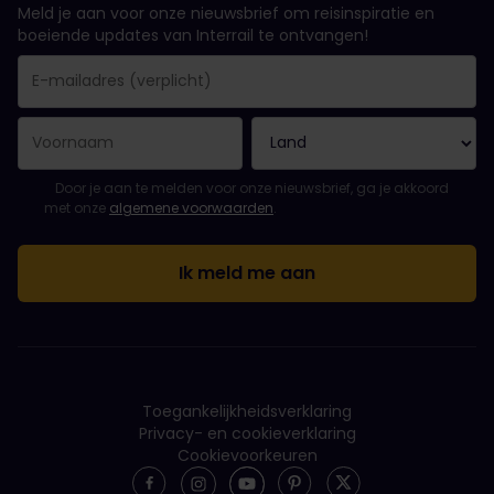
Meld je aan voor onze nieuwsbrief om reisinspiratie en
boeiende updates van Interrail te ontvangen!
Je inschrijving is gelukt..
E-mailadres is een verplicht veld!
E-mailadres is ongeldig!
Fout bij het abonneren op de nieuwsbrief. Probeer het later opn
Je hebt je al geabonneerd op deze nieuwsbrief!
Ga akkoord met de algemene voorwaarden om je in te schrijven 
Door je aan te melden voor onze nieuwsbrief, ga je akkoord
met onze
algemene voorwaarden
.
Toegankelijkheidsverklaring
Privacy- en cookieverklaring
Cookievoorkeuren