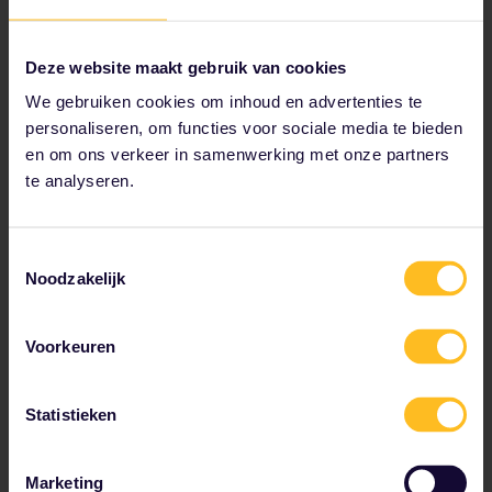
Andere boekingslocaties
Bij een
loket van de Deutsche Bahn
. Je dient het
treinnummer op te geven.
Deze website maakt gebruik van cookies
We gebruiken cookies om inhoud en advertenties te
personaliseren, om functies voor sociale media te bieden
Reserveringsklassen en -kosten
en om ons verkeer in samenwerking met onze partners
2e klas (Elige Estándar): € 10,00
te analyseren.
1e klas (Elige Confort): € 13,00
1e klas (Premium inclusief maaltijd): € 23,50
Toestemmingsselectie
Noodzakelijk
Voorkeuren
Voorzieningen en
diensten
Statistieken
Marketing