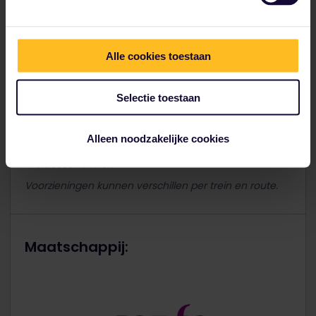
Airconditioning
Audiosysteem
Alle cookies toestaan
Kinderoppas
Koffiebar
Selectie toestaan
Voorzieningen voor invaliden
Kranten/tijdschriften
Alleen noodzakelijke cookies
Restaurant/bistro
Videoschermen
Voorzieningen kunnen verschillen per trein en route.
Maatschappij: