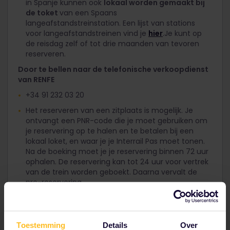
in Spanje kunnen ook
lokaal worden gemaakt bij
de toket
van een Spaans
langeafstandstreinstation. Een lijst van stations
voor langeafstandstreinen vind je
hier
.Je kunt op
de reisdag zelf of tot drie maanden van tevoren
reserveren.
Door te bellen naar de telefonische verkoopdienst
van RENFE
+34 91 232 03 20
Het reserveren van een zitplaats is mogelijk. Je
ontvangt een PNR-code die je moet gebruiken om
je reservering op te halen en te betalen bij een
lokaal loket, en waar je je Interrail Pas moet tonen.
Na de boeking moet je je reservering binnen 72 uur
ophalen. De reservering kan tot 24 uur voor vertrek
van de trein worden geboekt. Daarna vervalt de
pre-reservering.
Let op: een pre-reservering is niet hetzelfde als een
reservering. Je zitplaats wordt maar 72 uur voor je
vastgehouden.
Toestemming
Details
Over