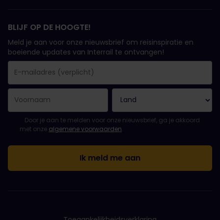
BLIJF OP DE HOOGTE!
Meld je aan voor onze nieuwsbrief om reisinspiratie en
boeiende updates van Interrail te ontvangen!
Je inschrijving is gelukt..
E-mailadres is een verplicht veld!
E-mailadres is ongeldig!
Fout bij het abonneren op de nieuwsbrief. Probeer het later opn
Je hebt je al geabonneerd op deze nieuwsbrief!
Ga akkoord met de algemene voorwaarden om je in te schrijven 
Door je aan te melden voor onze nieuwsbrief, ga je akkoord
met onze
algemene voorwaarden
.
Toegankelijkheidsverklaring