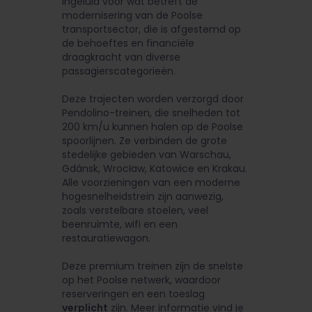
ingeluid voor wat betreft de
modernisering van de Poolse
transportsector, die is afgestemd op
de behoeftes en financiële
draagkracht van diverse
passagierscategorieën.
Deze trajecten worden verzorgd door
Pendolino-treinen, die snelheden tot
200 km/u kunnen halen op de Poolse
spoorlijnen. Ze verbinden de grote
stedelijke gebieden van Warschau,
Gdánsk, Wrocław, Katowice en Krakau.
Alle voorzieningen van een moderne
hogesnelheidstrein zijn aanwezig,
zoals verstelbare stoelen, veel
beenruimte, wifi en een
restauratiewagon.
Deze premium treinen zijn de snelste
op het Poolse netwerk, waardoor
reserveringen en een toeslag
verplicht
zijn. Meer informatie vind je