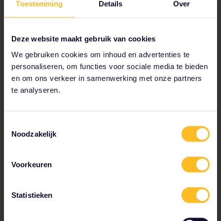
Bahn op +49 1806 996 (dag en
Toestemming
Details
Over
nacht geopend).
Hoe koop ik een
Deze website maakt gebruik van cookies
toeslag voor de EIP
We gebruiken cookies om inhoud en advertenties te
Hoogte van de toeslag
personaliseren, om functies voor sociale media te bieden
en om ons verkeer in samenwerking met onze partners
PLN 43 (ongeveer € 10) – Een
reservering voor een zitplaats
te analyseren.
is inbegrepen in deze kosten.
Er zijn drie manieren om de
Toestemmingsselectie
toeslag te betalen en te
Noodzakelijk
reserveren voor de EIP: bekijk de
onderstaande opties om te
beslissen welke manier je
voorkeur geniet.
Voorkeuren
Reserveren via onze
zitplaatsreserveringstool
Statistieken
Goed nieuws! Via onze
reserveringstool kun je