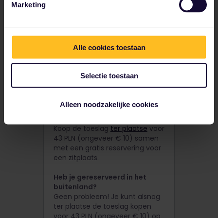
eenvoudig je reservering boeken
Marketing
en de toeslag van € 10 betalen.
Koop je toeslag en maak je
reservering online via PKP
Alle cookies toestaan
Intercity
Koop de toeslag via
PKP Intercity
voor 43 PLN (ongeveer € 10)
Selectie toestaan
samen met een gratis
reservering voor een zitplaats.
Alleen noodzakelijke cookies
In Polen je toeslag en
reservering kopen
Koop de toeslag
ter plaatse
voor
43 PLN (ongeveer € 10) samen
met een gratis reservering voor
een zitplaats.
Heb je gereserveerd in het
buitenland?
Geen probleem! Je kunt alsnog
ter plaatse de toeslag kopen
voor 43 PLN (ongeveer € 10) op