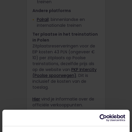
treinen
Andere platforms
Polrail
: binnenlandse en
internationale treinen
Ter plaatse in het treinstation
in Polen
Zitplaatsreserveringen voor de
EIP kosten 43 PLN (ongeveer €
10) per zitplaats op Poolse
treinstations, dezelfde prijs als
op de website van
PKP Intercity
(Poolse spoorwegen)
. Dit is
inclusief de kosten van de
toeslag.
Hier
vind je informatie over de
officiële verkooppunten.
Per telefoon
door te bellen met het
boekingscentrum van Deutsche