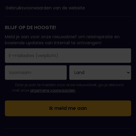
Gebruiksvoorwaarden van de website
BLIJF OP DE HOOGTE!
Meld je aan voor onze nieuwsbrief om reisinspiratie en
boeiende updates van Interrail te ontvangen!
Je inschrijving is gelukt..
E-mailadres is een verplicht veld!
E-mailadres is ongeldig!
Fout bij het abonneren op de nieuwsbrief. Probeer het later opn
Je hebt je al geabonneerd op deze nieuwsbrief!
Ga akkoord met de algemene voorwaarden om je in te schrijven 
Door je aan te melden voor onze nieuwsbrief, ga je akkoord
met onze
algemene voorwaarden
.