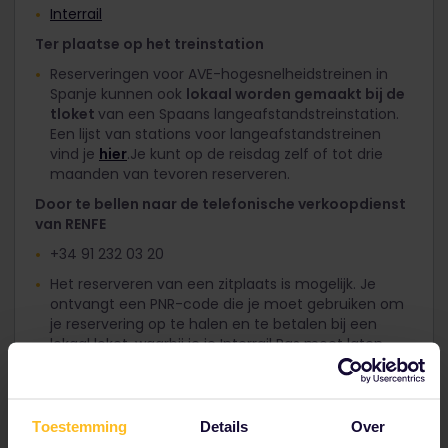
Interrail
Ter plaatse op het treinstation
Reserveringen voor AVE-hogesnelheidstreinen in
Spanje kunnen ook
lokaal worden gemaakt bij de
tloket
van een Spaans langeafstandstreinstation.
Een lijst van stations voor langeafstandstreinen
vind je
hier
.Je kunt op de reisdag zelf of tot drie
maanden van tevoren reserveren.
Door te bellen naar de telefonische verkoopdienst
van RENFE
+34 91 232 03 20
Het reserveren van een zitplaats is mogelijk. Je
ontvangt een PNR-code die je moet gebruiken om
je reservering op te halen en te betalen bij een
lokaal loket, waarbij je je Interrail Pas moet laten
zien. Na de boeking moet je je reservering binnen
72 uur ophalen. De reservering kan tot 24 uur voor
vertrek van de trein worden geboekt. Daarna
vervalt de pre-reservering.
Toestemming
Details
Over