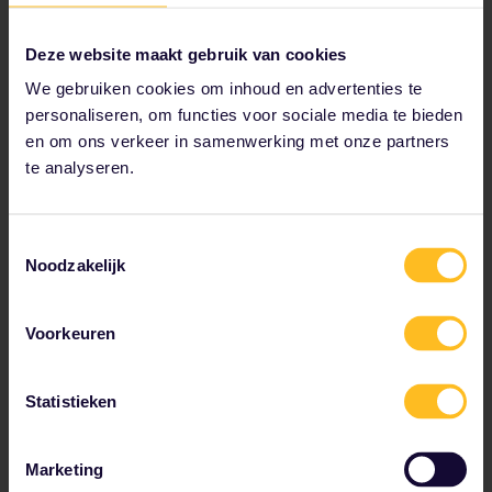
Let op: een pre-reservering is niet hetzelfde als een
reservering. Je zitplaats wordt maar 72 uur voor je
vastgehouden.
Deze website maakt gebruik van cookies
Andere platforms
We gebruiken cookies om inhoud en advertenties te
personaliseren, om functies voor sociale media te bieden
Rail Europe
en om ons verkeer in samenwerking met onze partners
Happyrail
te analyseren.
Andere boekingslocaties
Bij een
loket van de Deutsche Bahn
. Je dient het
treinnummer op te geven.
Toestemmingsselectie
Noodzakelijk
Reserveringsklassen en -kosten
Voorkeuren
2e klas (Elige Estándar): € 10,00
1e klas (Elige Confort): € 13,00
Statistieken
Marketing