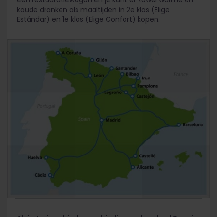
een restauratiewagon en je kunt er zowel warme en
koude dranken als maaltijden in 2e klas (Elige
Estándar) en 1e klas (Elige Confort) kopen.