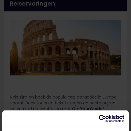
Reiservaringen
Reis slim en boek de populairste attracties in Europa
vooraf. Boek tours en tickets tegen de beste prijzen
en vermijd de wachtrijen met
GetYourGuide
!