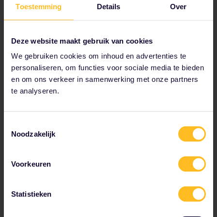
Toestemming
Details
Over
Reserveer attracties
Deze website maakt gebruik van cookies
We gebruiken cookies om inhoud en advertenties te
personaliseren, om functies voor sociale media te bieden
en om ons verkeer in samenwerking met onze partners
te analyseren.
Toestemmingsselectie
Noodzakelijk
Voorkeuren
Met
Secret Food Tours
ontdek je je bestemming op
een wel hele fijne manier: aan de hand van lokale
Statistieken
gerechten!