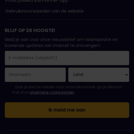
Privacybeleid Rail Planner-app
Gebruiksvoorwaarden van de website
BLIJF OP DE HOOGTE!
Meld je aan voor onze nieuwsbrief om reisinspiratie en
boeiende updates van Interrail te ontvangen!
Je inschrijving is gelukt..
E-mailadres is een verplicht veld!
E-mailadres is ongeldig!
Fout bij het abonneren op de nieuwsbrief. Probeer het later opn
Je hebt je al geabonneerd op deze nieuwsbrief!
Ga akkoord met de algemene voorwaarden om je in te schrijven 
Door je aan te melden voor onze nieuwsbrief, ga je akkoord
met onze
algemene voorwaarden
.