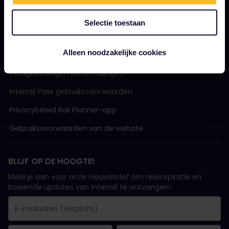
Selectie toestaan
ALGEMENE VOORWAARDEN
Alleen noodzakelijke cookies
Boekingsvoorwaarden
Terugbetalingen en omruilingen
Interrail Pass gebruiksvoorwaarden
Privacybeleid Rail Planner-app
Gebruiksvoorwaarden van de website
BLIJF OP DE HOOGTE!
Meld je aan voor onze nieuwsbrief om reisinspiratie en
boeiende updates van Interrail te ontvangen!