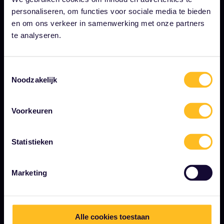
Persruimte
personaliseren, om functies voor sociale media te bieden
en om ons verkeer in samenwerking met onze partners
Word onze partner
te analyseren.
Gesponsorde en branded content
Interrail impactrapport
Toestemmingsselectie
Noodzakelijk
BEGIN HIER
Voorkeuren
Wat is Interrail?
Statistieken
Je pas gebruiken
Magazine
Marketing
Community
Duurzaam toerisme
Support
Alle cookies toestaan