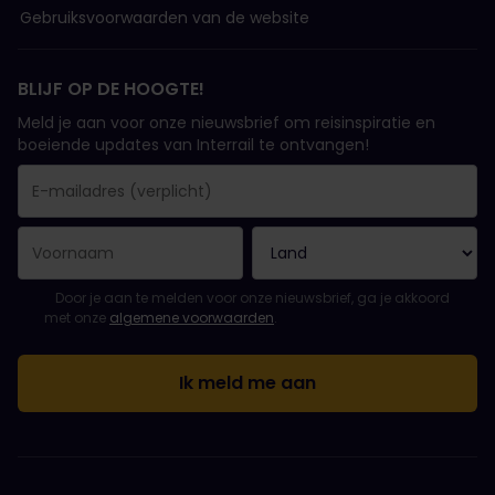
Gebruiksvoorwaarden van de website
BLIJF OP DE HOOGTE!
Meld je aan voor onze nieuwsbrief om reisinspiratie en
boeiende updates van Interrail te ontvangen!
Je inschrijving is gelukt..
E-mailadres is een verplicht veld!
E-mailadres is ongeldig!
Fout bij het abonneren op de nieuwsbrief. Probeer het later opn
Je hebt je al geabonneerd op deze nieuwsbrief!
Ga akkoord met de algemene voorwaarden om je in te schrijven 
Door je aan te melden voor onze nieuwsbrief, ga je akkoord
met onze
algemene voorwaarden
.