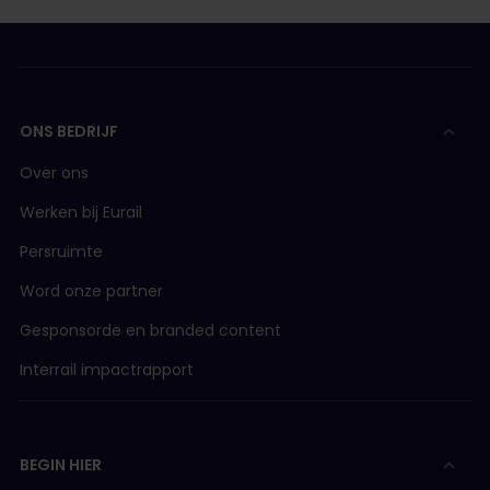
offline
.Je moet online zijn om je pas toe te
voegen aan de app.
De kalender van je telefoon wordt niet
ondersteund
.Zorg ervoor om de Gregoriaanse
kalender te gebruiken. Dit is de enige kalender die
compatibel is met onze app.
ONS BEDRIJF
Je telefoon is ingesteld op een specifieke
Over ons
tijdzone.
Stel je tijdzone in op 'automatisch',
zodat deze automatisch wordt aangepast aan
Werken bij Eurail
het land waar je je in bevindt.
Persruimte
Als het probleem dat je ondervindt hier niet wordt
beschreven, raadpleeg dan onze
Helppagina
voor
Word onze partner
meer informatie.
Gesponsorde en branded content
Interrail impactrapport
BEGIN HIER