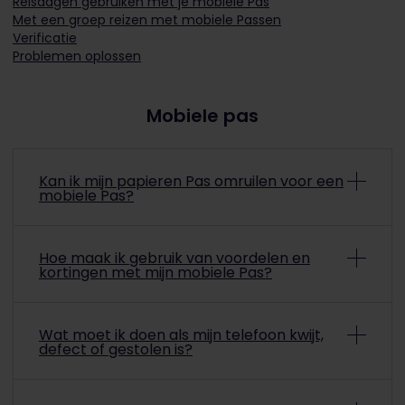
Reisdagen gebruiken met je mobiele Pas
Met een groep reizen met mobiele Passen
Verificatie
Problemen oplossen
Mobiele pas
Kan ik mijn papieren Pas omruilen voor een
mobiele Pas?
Ja, het is mogelijk om je papieren Pas om te ruilen
voor een mobiele Pas. Ga voor meer informatie
Hoe maak ik gebruik van voordelen en
naar onze
pagina Terugbetalingen en omruilingen
.
kortingen met mijn mobiele Pas?
Voor sommige voordelen hoef je alleen een geldige
Pas te tonen om de korting te ontvangen. Andere
Wat moet ik doen als mijn telefoon kwijt,
zijn alleen toegankelijk door je pasnummer op te
defect of gestolen is?
geven.
In het vervelende geval dat het apparaat met je
Specifieke instructies voor elk voordeel vind je in