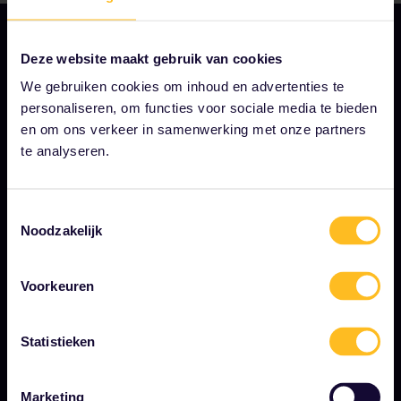
Deze website maakt gebruik van cookies
We gebruiken cookies om inhoud en advertenties te
ONS BEDRIJF
personaliseren, om functies voor sociale media te bieden
Over ons
en om ons verkeer in samenwerking met onze partners
te analyseren.
Werken bij Eurail
Persruimte
Toestemmingsselectie
Word onze partner
Noodzakelijk
Gesponsorde en branded content
Voorkeuren
Interrail impactrapport
Statistieken
BEGIN HIER
Marketing
Wat is Interrail?