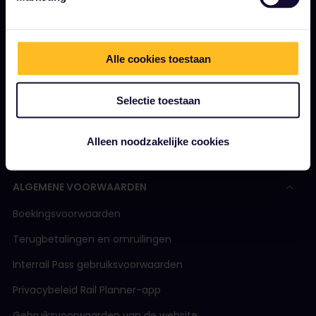
Je pas gebruiken
Magazine
Alle cookies toestaan
Community
Duurzaam toerisme
Selectie toestaan
Support
Alleen noodzakelijke cookies
ALGEMENE VOORWAARDEN
Boekingsvoorwaarden
Terugbetalingen en omruilingen
Interrail Pass gebruiksvoorwaarden
Privacybeleid Rail Planner-app
Gebruiksvoorwaarden van de website