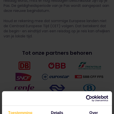
reisdag wordt, mits er nog reisdagen beschikbaar zijn op je
Pas. De geldigheidsperiode van je Pas wordt aangepast aan
deze nieuwe begindatum.
Houd er rekening mee dat sommige Europese landen niet
de Centraal Europese Tijd (CET) volgen. Dat betekent dat
de begin- en eindtijd van een reisdag op je reis kan afwijken
van je lokale tijd.
Tot onze partners behoren
Toestemming
Details
Over