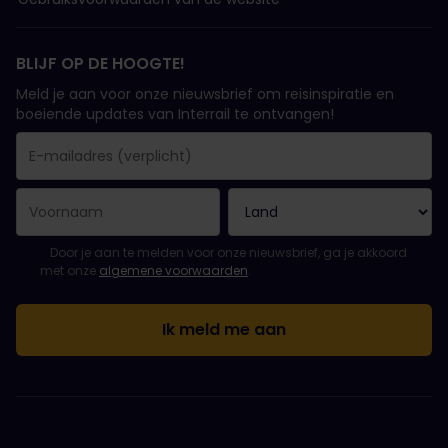
BLIJF OP DE HOOGTE!
Meld je aan voor onze nieuwsbrief om reisinspiratie en
boeiende updates van Interrail te ontvangen!
Je inschrijving is gelukt..
E-mailadres is een verplicht veld!
E-mailadres is ongeldig!
Fout bij het abonneren op de nieuwsbrief. Probeer het later opn
Je hebt je al geabonneerd op deze nieuwsbrief!
Ga akkoord met de algemene voorwaarden om je in te schrijven 
Door je aan te melden voor onze nieuwsbrief, ga je akkoord
met onze
algemene voorwaarden
.