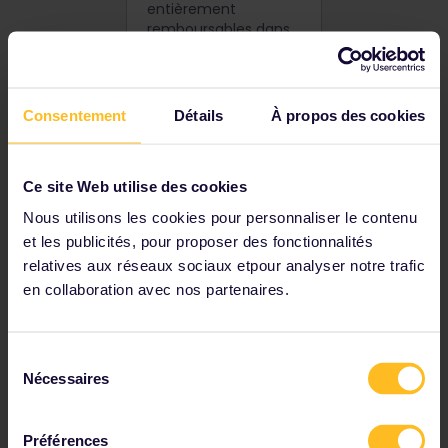
entièrement
remboursables dans
les 7 jours
(168 heures) à
compter de la date
d'achat. Passé ce
Consentement
Détails
À propos des cookies
délai, ils sont non
remboursables et
non échangeables.
Ce site Web utilise des cookies
Autres modalités
Nous utilisons les cookies pour personnaliser le contenu
et les publicités, pour proposer des fonctionnalités
Outre ces conditions
relatives aux réseaux sociaux etpour analyser notre trafic
promotionnelles, nos
Conditions générales
en collaboration avec nos partenaires.
standard
s'appliquent.
Sélection
Nécessaires
du
consentement
Préférences