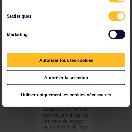
Conditions
générales de
Statistiques
la promotion
estivale 2025
Marketing
Pendant la période
promotionnelle, nous
offrons 20 % de
Autoriser tous les cookies
réduction sur le tarif
normal de tous les
Pass Interrail Global et
Autoriser la sélection
Pass Un Pays (à
l'exception du Pass
Plus et du Pass
Utiliser uniquement les cookies nécessaires
Interrail Un Pays
Suisse),
indépendamment de
la catégorie d'âge, de
la classe de voyage
ou du format du Pass.