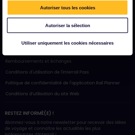
Tourisme durable
Autoriser tous les cookies
Assistance
Autoriser la sélection
MODALITÉS
Utiliser uniquement les cookies nécessaires
Conditions de réservation
Remboursements et échanges
Conditions d'utilisation de l'Interrail Pass
Politique de confidentialité de l'application Rail Planner
Conditions d’utilisation du site Web
RESTEZ INFORMÉ(E) !
Abonnez-vous à notre newsletter pour recevoir des idées
de voyage et connaître les actualités les plus
intéressantes d’Interrail !