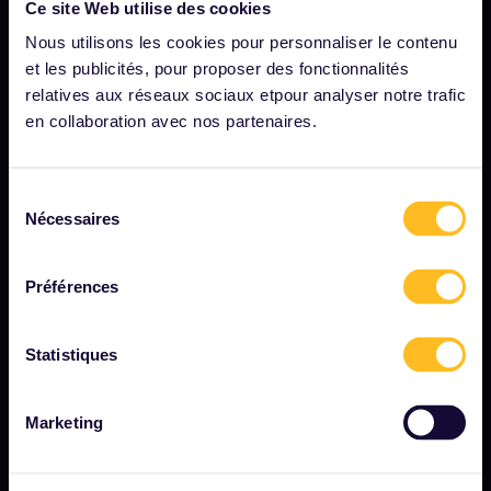
Notre profil
Ce site Web utilise des cookies
Nous utilisons les cookies pour personnaliser le contenu
Nous recrutons
et les publicités, pour proposer des fonctionnalités
Salle de presse
relatives aux réseaux sociaux etpour analyser notre trafic
en collaboration avec nos partenaires.
Devenez notre partenaire
Contenu sponsorisé et de marque
Sélection
Rapport d'impact d'Interrail
Nécessaires
du
consentement
Préférences
DÉMARRER
Interrail, c'est quoi ?
Statistiques
Comment utiliser votre pass
Magazine
Marketing
Communauté