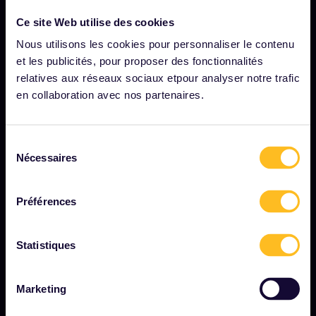
NOTRE SOCIÉTÉ
Ce site Web utilise des cookies
Notre profil
Nous utilisons les cookies pour personnaliser le contenu
et les publicités, pour proposer des fonctionnalités
Nous recrutons
relatives aux réseaux sociaux etpour analyser notre trafic
Salle de presse
en collaboration avec nos partenaires.
Devenez notre partenaire
Contenu sponsorisé et de marque
Sélection
Nécessaires
du
Rapport d'impact d'Interrail
consentement
Préférences
DÉMARRER
Statistiques
Interrail, c'est quoi ?
Comment utiliser votre pass
Marketing
Magazine