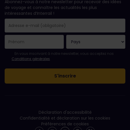
Abonnez-vous à notre newsletter pour recevoir des idées
de voyage et connaître les actualités les plus
intéressantes d’Interrail !
Votre abonnement a bien été pris en compte.
Le champ adresse e-mail est obligatoire.
L'adresse e-mail n'est pas valide !
L'inscription à la newsletter a échoué. Veuillez réessayer ultéri
Vous êtes déjà abonné(e) à cette newsletter.
Veuillez accepter les conditions générales pour vous inscrire à l
En vous inscrivant à notre newsletter, vous acceptez nos
Conditions générales
.
Déclaration d'accessibilité
Confidentialité et déclaration sur les cookies
Préférences de cookies