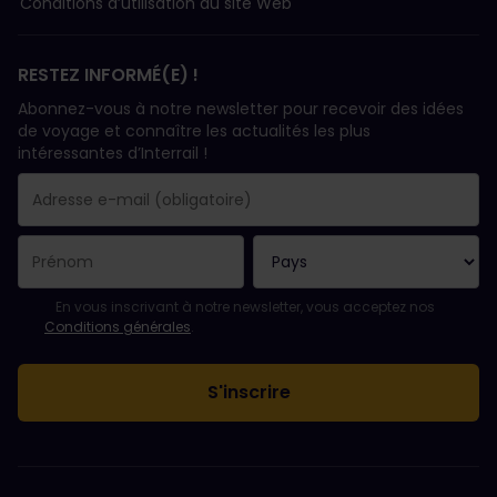
Conditions d’utilisation du site Web
RESTEZ INFORMÉ(E) !
Abonnez-vous à notre newsletter pour recevoir des idées
de voyage et connaître les actualités les plus
intéressantes d’Interrail !
Votre abonnement a bien été pris en compte.
Le champ adresse e-mail est obligatoire.
L'adresse e-mail n'est pas valide !
L'inscription à la newsletter a échoué. Veuillez réessayer ultéri
Vous êtes déjà abonné(e) à cette newsletter.
Veuillez accepter les conditions générales pour vous inscrire à l
En vous inscrivant à notre newsletter, vous acceptez nos
Conditions générales
.