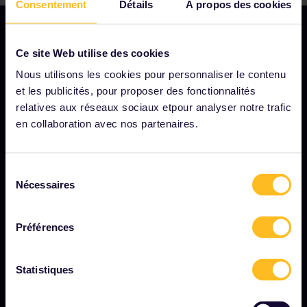
Consentement
Détails
À propos des cookies
Ce site Web utilise des cookies
NOTRE SOCIÉTÉ
Nous utilisons les cookies pour personnaliser le contenu
et les publicités, pour proposer des fonctionnalités
Notre profil
relatives aux réseaux sociaux etpour analyser notre trafic
Nous recrutons
en collaboration avec nos partenaires.
Salle de presse
Sélection
Devenez notre partenaire
Nécessaires
du
Contenu sponsorisé et de marque
consentement
Rapport d'impact d'Interrail
Préférences
Statistiques
DÉMARRER