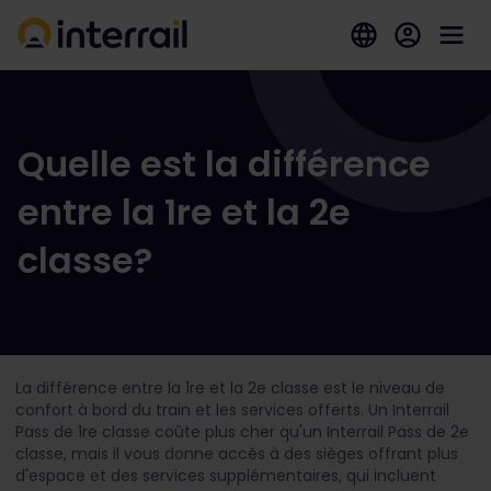
Quelle est la différence
entre la 1re et la 2e
classe?
La différence entre la 1
re
et la 2
e
classe est le niveau de
confort à bord du train et les services offerts. Un Interrail
Pass de 1
re
classe coûte plus cher qu'un Interrail Pass de 2
e
classe, mais il vous donne accès à des sièges offrant plus
d'espace et des services supplémentaires, qui incluent