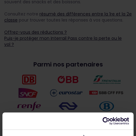
souvent des snacks et des boissons.
Consultez notre
résumé des différences entre la 1
re
et la 2
e
classe
pour trouver toutes les réponses à vos questions.
Offrez-vous des réductions ?
Puis-je protéger mon Interrail Pass contre la perte ou le
vol ?
Parmi nos partenaires