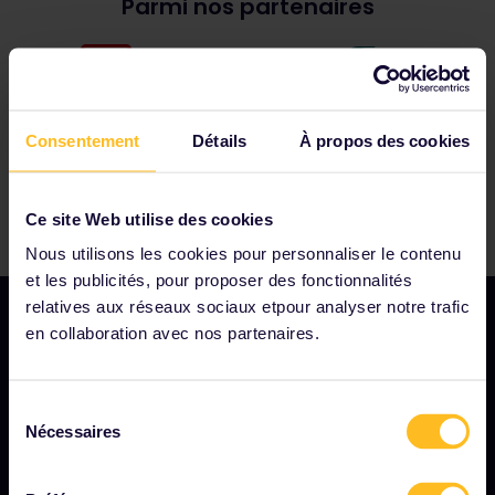
Parmi nos partenaires
validité de votre Pass.
sur le billet approprié.
Si vous changez de train et que vous continuez
votre voyage après l'arrivée à destination de votre
train de nuit, vous devez utiliser un jour de voyage
supplémentaire. L'application vous demandera
Consentement
Détails
À propos des cookies
automatiquement d'utiliser un jour de voyage
supplémentaire lorsque vous ajouterez ce trajet
dans votre Pass.
Ce site Web utilise des cookies
Nous utilisons les cookies pour personnaliser le contenu
et les publicités, pour proposer des fonctionnalités
relatives aux réseaux sociaux etpour analyser notre trafic
en collaboration avec nos partenaires.
NOTRE SOCIÉTÉ
Sélection
Notre profil
Nécessaires
du
consentement
Nous recrutons