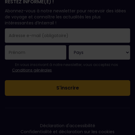
RESTEZ INFORMÉ(E) !
Abonnez-vous à notre newsletter pour recevoir des idées
de voyage et connaître les actualités les plus
intéressantes d’Interrail !
Votre abonnement a bien été pris en compte.
Le champ adresse e-mail est obligatoire.
L'adresse e-mail n'est pas valide !
L'inscription à la newsletter a échoué. Veuillez réessayer ultéri
Vous êtes déjà abonné(e) à cette newsletter.
Veuillez accepter les conditions générales pour vous inscrire à l
En vous inscrivant à notre newsletter, vous acceptez nos
Conditions générales
.
Déclaration d'accessibilité
Confidentialité et déclaration sur les cookies