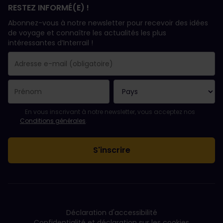
RESTEZ INFORMÉ(E) !
Abonnez-vous à notre newsletter pour recevoir des idées
de voyage et connaître les actualités les plus
intéressantes d’Interrail !
Votre abonnement a bien été pris en compte.
Le champ adresse e-mail est obligatoire.
L'adresse e-mail n'est pas valide !
L'inscription à la newsletter a échoué. Veuillez réessayer ultéri
Vous êtes déjà abonné(e) à cette newsletter.
Veuillez accepter les conditions générales pour vous inscrire à l
En vous inscrivant à notre newsletter, vous acceptez nos
Conditions générales
.
Déclaration d'accessibilité
Confidentialité et déclaration sur les cookies