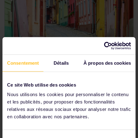
Consentement
Détails
À propos des cookies
Pourquoi y aller ?
Sighişoara est une ville pleine de couleurs au charme
Ce site Web utilise des cookies
très médiéval. Elle est inscrite au patrimoine mondial
de l'UNESCO et cette cité
roumaine
est aussi le lieu
Nous utilisons les cookies pour personnaliser le contenu
de naissance de Vlad Dracul, qui a inspiré l'histoire du
et les publicités, pour proposer des fonctionnalités
comte Dracula.
relatives aux réseaux sociaux etpour analyser notre trafic
en collaboration avec nos partenaires.
Comment s'y rendre
Au départ de Bucarest, le voyage en train jusqu'à
Sighişoara dure 5 heures et 20 minutes. Au départ de
Sélection