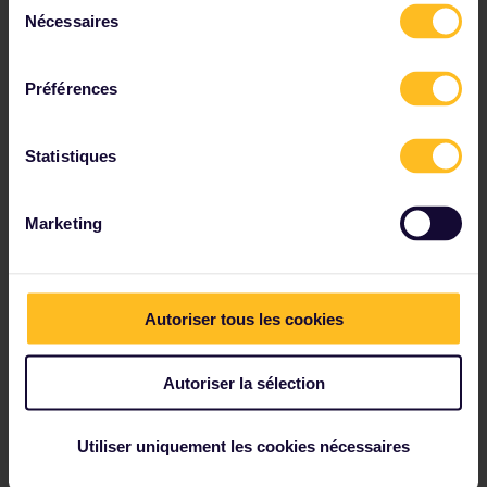
Budapest, prenez un train de nuit jusqu'à Sibiu, puis
Nécessaires
du
rejoignez Sighişoara en 3 heures.
consentement
Autres sites en Roumanie
Préférences
Statistiques
8. Utrecht, Pays-Bas
Marketing
Autoriser tous les cookies
Autoriser la sélection
Utiliser uniquement les cookies nécessaires