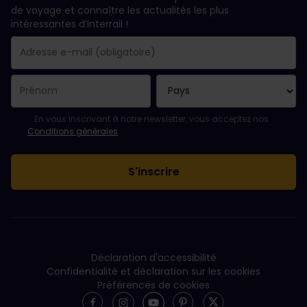
de voyage et connaître les actualités les plus
intéressantes d’Interrail !
Votre abonnement a bien été pris en compte.
Le champ adresse e-mail est obligatoire.
L'adresse e-mail n'est pas valide !
L'inscription à la newsletter a échoué. Veuillez réessayer ultéri
Vous êtes déjà abonné(e) à cette newsletter.
Veuillez accepter les conditions générales pour vous inscrire à l
En vous inscrivant à notre newsletter, vous acceptez nos
Conditions générales
.
Déclaration d'accessibilité
Confidentialité et déclaration sur les cookies
Préférences de cookies