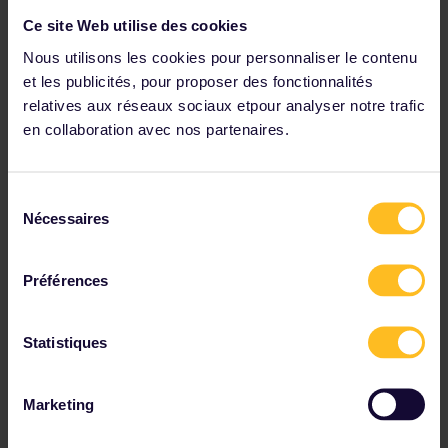
possible de prendre un bus Union Ivkoni, non inclus dans
Ce site Web utilise des cookies
le Pass, de Thessalonique à Blagoevgrad, puis un train
régional de Blagoevgrad à Sofia.)
Nous utilisons les cookies pour personnaliser le contenu
Réservation de siège :
non obligatoire
et les publicités, pour proposer des fonctionnalités
relatives aux réseaux sociaux etpour analyser notre trafic
en collaboration avec nos partenaires.
Consultez les liaisons ferroviaires et les options
de réservation dans les
horaires
.
Sélection
Nécessaires
du
consentement
Préférences
Statistiques
Marketing