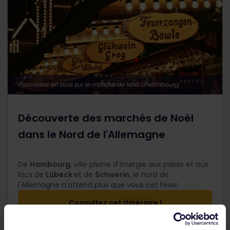
Panneaux en bois sur le marché de Noël d'Hambourg
Découverte des marchés de Noël
dans le Nord de l'Allemagne
De
Hambourg
, ville pleine d'énergie aux palais et aux
lacs de
Lübeck
et de
Schwerin
, le nord de
l'Allemagne n'attend plus que vous cet hiver.
Consultez cet itinéraire !