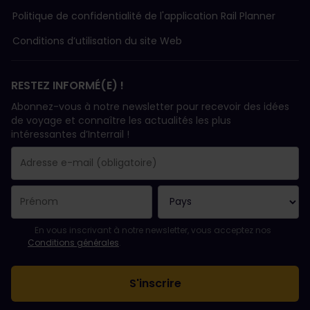
Politique de confidentialité de l'application Rail Planner
Conditions d’utilisation du site Web
RESTEZ INFORMÉ(E) !
Abonnez-vous à notre newsletter pour recevoir des idées
de voyage et connaître les actualités les plus
intéressantes d’Interrail !
Votre abonnement a bien été pris en compte.
Le champ adresse e-mail est obligatoire.
L'adresse e-mail n'est pas valide !
L'inscription à la newsletter a échoué. Veuillez réessayer ultéri
Vous êtes déjà abonné(e) à cette newsletter.
Veuillez accepter les conditions générales pour vous inscrire à l
En vous inscrivant à notre newsletter, vous acceptez nos
Conditions générales
.