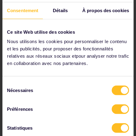
Consentement
Détails
À propos des cookies
Ce site Web utilise des cookies
Nous utilisons les cookies pour personnaliser le contenu
et les publicités, pour proposer des fonctionnalités
relatives aux réseaux sociaux etpour analyser notre trafic
en collaboration avec nos partenaires.
Marché de Noël de Berlin
Sélection
Nécessaires
du
Découverte des marchés de Noël
consentement
dans l'Est de l'Allemagne
Préférences
Visitez
Berlin
en hiver et vous aurez l'opportunité de
Statistiques
découvrir au moins 80 marchés de Noël, au-delà des