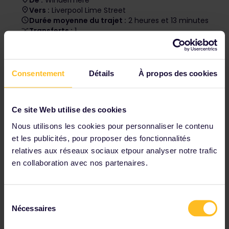
De :
Windermere
Vers :
Liverpool Lime Street
Durée moyenne du trajet :
2 heures et 13 minutes
Transferts :
1
Réservation de siège :
non obligatoire
Consentement
Détails
À propos des cookies
Consultez les liaisons ferroviaires et les options
de réservation dans les
horaires
.
Ce site Web utilise des cookies
Nous utilisons les cookies pour personnaliser le contenu
et les publicités, pour proposer des fonctionnalités
relatives aux réseaux sociaux etpour analyser notre trafic
en collaboration avec nos partenaires.
Royal Albert Dock
Sélection
Nécessaires
Liverpool, Angleterre
du
consentement