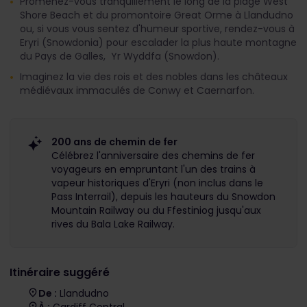
Promenez-vous tranquillement le long de la plage West
Shore Beach et du promontoire Great Orme à Llandudno
ou, si vous vous sentez d'humeur sportive, rendez-vous à
Eryri (Snowdonia) pour escalader la plus haute montagne
du Pays de Galles, Yr Wyddfa (Snowdon).
Imaginez la vie des rois et des nobles dans les châteaux
médiévaux immaculés de Conwy et Caernarfon.
200 ans de chemin de fer
Célébrez l'anniversaire des chemins de fer
voyageurs en empruntant l'un des trains à
vapeur historiques d'Eryri (non inclus dans le
Pass Interrail), depuis les hauteurs du Snowdon
Mountain Railway ou du Ffestiniog jusqu'aux
rives du Bala Lake Railway.
Itinéraire suggéré
De :
Llandudno