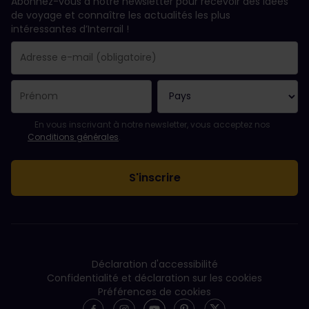
Abonnez-vous à notre newsletter pour recevoir des idées
de voyage et connaître les actualités les plus
intéressantes d’Interrail !
Votre abonnement a bien été pris en compte.
Le champ adresse e-mail est obligatoire.
L'adresse e-mail n'est pas valide !
L'inscription à la newsletter a échoué. Veuillez réessayer ultéri
Vous êtes déjà abonné(e) à cette newsletter.
Veuillez accepter les conditions générales pour vous inscrire à l
En vous inscrivant à notre newsletter, vous acceptez nos
Conditions générales
.
Déclaration d'accessibilité
Confidentialité et déclaration sur les cookies
Préférences de cookies