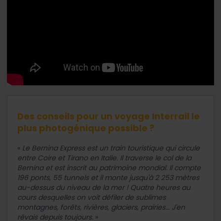
Des conseils pour un voyage Interrail le
plus photogénique possible ?
«
Le Bernina Express est un train touristique qui circule
entre Coire et Tirano en Italie. Il traverse le col de la
Bernina et est inscrit au patrimoine mondial. Il compte
196 ponts, 55 tunnels et il monte jusqu'à 2 253 mètres
au-dessus du niveau de la mer ! Quatre heures au
cours desquelles on voit défiler de sublimes
montagnes, forêts, rivières, glaciers, prairies... J'en
rêvais depuis toujours.
»