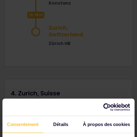
Konstanz
1h 18m
Zurich,
Switzerland
Zürich HB
4. Zurich, Suisse
Découvrez les nombreuses facettes de Zurich, l'une
des villes les plus accueillantes au monde, où l'univers
lisse des banquiers côtoie une culture alternative
décontractée.
Consentement
Détails
À propos des cookies
Prenez le temps d'explorer les lieux à pied : des