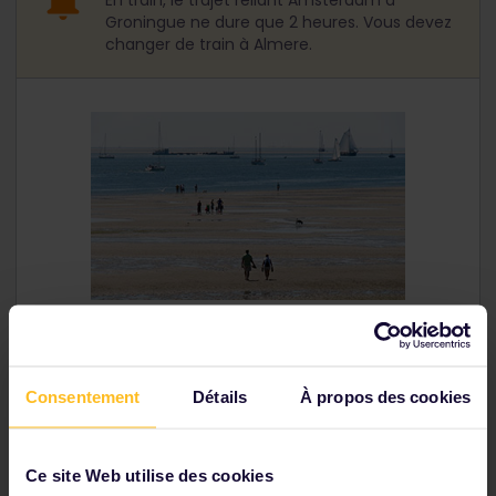
En train, le trajet reliant Amsterdam à
Groningue ne dure que 2 heures. Vous devez
changer de train à Almere.
Consentement
Détails
À propos des cookies
Jour 5 // Utrecht
Utrecht est une ville étudiante animée, construite
Ce site Web utilise des cookies
autour de la majestueuse
Tour de la cathédrale
.