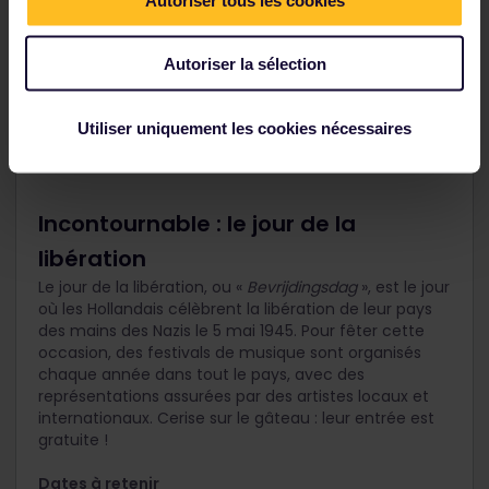
Autoriser la sélection
Utiliser uniquement les cookies nécessaires
Incontournable : le jour de la
libération
Le jour de la libération, ou «
Bevrijdingsdag
», est le jour
où les Hollandais célèbrent la libération de leur pays
des mains des Nazis le 5 mai 1945. Pour fêter cette
occasion, des festivals de musique sont organisés
chaque année dans tout le pays, avec des
représentations assurées par des artistes locaux et
internationaux. Cerise sur le gâteau : leur entrée est
gratuite !
Dates à retenir