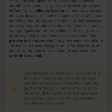
La Slovénie est rapidement en train de devenir le
paradis ultime pour les sports extrêmes tout au long
de l'année. La
vallée de la Sǒca
est connue pour ses
activités de plein air : canyoning dans les chutes aux
eaux limpides, rafting sur les rivières tumultueuses ou
encore parapente dans un décor de rêve. Le sous-sol
regorge également de magnifiques trésors ; partez
en visite guidée pour découvrir le site slovène des
grottes de Škocjan
, classé au patrimoine mondial. La
Reka coule à travers les grottes sur 34 kilomètres et
peut être franchie en traversant l'impressionnant
pont de Cerkvenik
.
Pour atteindre la vallée de la Soča, prenez le
train pour Most na Soči, d'où vous pourrez
prendre un taxi pour Tolmin. Pour visiter les
grottes de Škocjan, prenez le train jusqu'à
Divača et, de là, suivez le sentier qui mène
aux grottes, ce qui devrait vous prendre 35
minutes environ à pied.