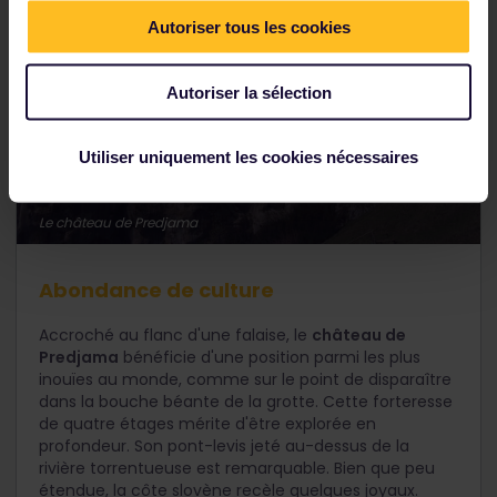
Autoriser tous les cookies
Autoriser la sélection
Utiliser uniquement les cookies nécessaires
Le château de Predjama
Abondance de culture
Accroché au flanc d'une falaise, le
château de
Predjama
bénéficie d'une position parmi les plus
inouïes au monde, comme sur le point de disparaître
dans la bouche béante de la grotte. Cette forteresse
de quatre étages mérite d'être explorée en
profondeur. Son pont-levis jeté au-dessus de la
rivière torrentueuse est remarquable. Bien que peu
étendue, la côte slovène recèle quelques joyaux.