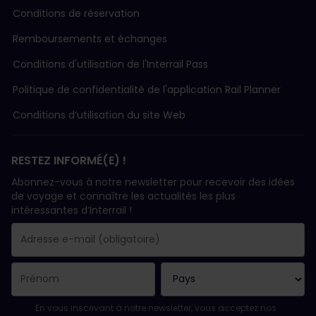
Conditions de réservation
Remboursements et échanges
Conditions d'utilisation de l'Interrail Pass
Politique de confidentialité de l'application Rail Planner
Conditions d’utilisation du site Web
RESTEZ INFORMÉ(E) !
Abonnez-vous à notre newsletter pour recevoir des idées
de voyage et connaître les actualités les plus
intéressantes d’Interrail !
Votre abonnement a bien été pris en compte.
Le champ adresse e-mail est obligatoire.
L'adresse e-mail n'est pas valide !
L'inscription à la newsletter a échoué. Veuillez réessayer ultéri
Vous êtes déjà abonné(e) à cette newsletter.
Veuillez accepter les conditions générales pour vous inscrire à l
En vous inscrivant à notre newsletter, vous acceptez nos