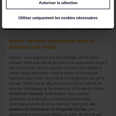
Autoriser la sélection
Utiliser uniquement les cookies nécessaires
Colisée, Rome
Rome : découvrez le passé riche et
fascinant de l'Italie
Laissez-vous captiver par les vestiges de l'Empire
romain, ainsi que par le pouvoir et la supériorité dont il
est synonyme. Rome regorge de sites grandioses à
visiter, mais accordez-vous le plaisir d'une pause
espresso que vous savourerez en regardant les gens
passer. Sortez de la ville pour découvrir le centre du
monde catholique et la résidence officielle du Pape,
la Cité du Vatican
. Émerveillez-vous devant
quelques-uns des plus somptueux exemples
d'architecture et d'art au monde. Tout près,
les
Musées du Vatican et la Chapelle Sixtine
sont
absolument incontournables. La visite de Rome est