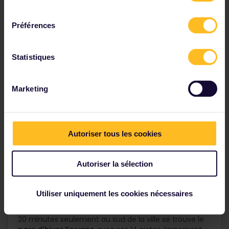
consentement
Préférences
Statistiques
Marketing
Autoriser tous les cookies
Oslo : là où ville et nature ne font
qu'un
Autoriser la sélection
Oslo, capitale norvégienne située entre Oslofjord et
Oslomarka, illustre parfaitement la volonté des
Utiliser uniquement les cookies nécessaires
Norvégiens à développer une ville respectueuse du
lien instinctif qu'ils entretiennent avec la nature. À
20 minutes seulement au sud de la ville se trouve le