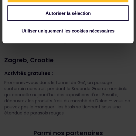
Consultez les liaisons ferroviaires et les options
Autoriser la sélection
de réservation dans les
horaires
.
Utiliser uniquement les cookies nécessaires
Zagreb, Croatie
Activités gratuites :
Promenez-vous dans le tunnel de Grič, un passage
souterrain construit pendant la Seconde Guerre mondiale
qui accueille aujourd'hui des expositions d'art. Ensuite,
découvrez les produits frais du marché de Dolac — vous ne
pouvez pas le manquer : les étals se tiennent sous une
étendue de parasols rouges.
Parmi nos partenaires