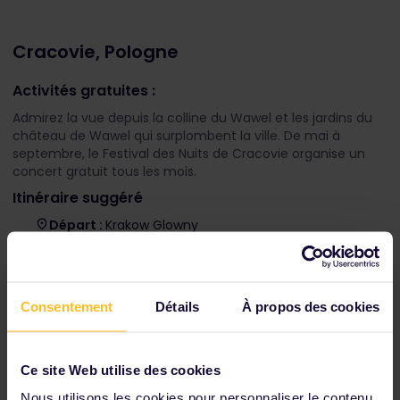
Cracovie, Pologne
Activités gratuites :
Admirez la vue depuis la colline du Wawel et les jardins du
château de Wawel qui surplombent la ville. De mai à
septembre, le Festival des Nuits de Cracovie organise un
concert gratuit tous les mois.
Itinéraire suggéré
Départ :
Krakow Glowny
À :
Bratislava Hlavna Stanica
Durée moyenne du trajet :
5 heures et 35 minutes
Correspondances :
0
Réservation de siège :
non obligatoire
Consentement
Détails
À propos des cookies
Consultez les liaisons ferroviaires et les options
Ce site Web utilise des cookies
de réservation dans les
horaires
.
Nous utilisons les cookies pour personnaliser le contenu