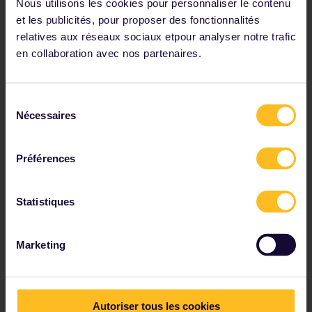
Nous utilisons les cookies pour personnaliser le contenu
et les publicités, pour proposer des fonctionnalités
relatives aux réseaux sociaux etpour analyser notre trafic
en collaboration avec nos partenaires.
Sélection
Nécessaires
du
consentement
Préférences
Découvrez comment voyager simplement de
Barcelone à Rome et Milan en Italie. Cliquez sur la
Statistiques
carte ferroviaire Italie - Espagne pour découvrir les
itinéraires.
Itinéraires de l'Espagne vers l'Italie
Marketing
Autoriser tous les cookies