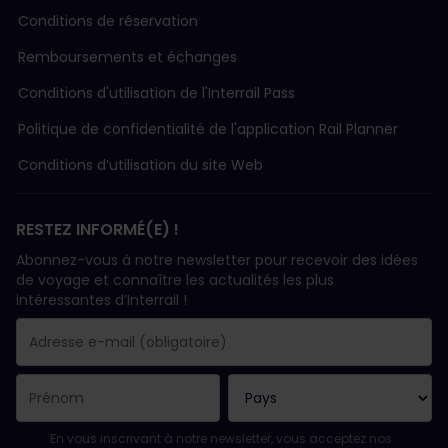
Conditions de réservation
Remboursements et échanges
Conditions d'utilisation de l'Interrail Pass
Politique de confidentialité de l'application Rail Planner
Conditions d’utilisation du site Web
RESTEZ INFORMÉ(E) !
Abonnez-vous à notre newsletter pour recevoir des idées
de voyage et connaître les actualités les plus
intéressantes d’Interrail !
Votre abonnement a bien été pris en compte.
Le champ adresse e-mail est obligatoire.
L'adresse e-mail n'est pas valide !
L'inscription à la newsletter a échoué. Veuillez réessayer ultéri
Vous êtes déjà abonné(e) à cette newsletter.
Veuillez accepter les conditions générales pour vous inscrire à l
En vous inscrivant à notre newsletter, vous acceptez nos